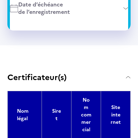
Date d’échéance
de l’enregistrement
Certificateur(s)
No
m
Site
Nom
Sire
com
inte
légal
t
mer
rnet
cial