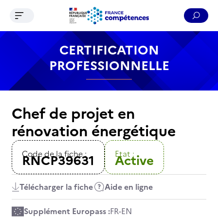
Ouvrir le menu de navigation
Reche
Contenu
Recherche
Menu
Pied de page
CERTIFICATION
PROFESSIONNELLE
Chef de projet en
rénovation énergétique
Code de la fiche :
Etat :
RNCP39631
Active
Télécharger la fiche
Aide en ligne
Supplément Europass :
FR
-
EN