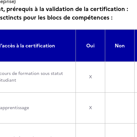
eprise)
, prérequis à la validation de la certification :
isctincts pour les blocs de compétences :
’accès à la certification
Oui
Non
cours de formation sous statut
X
étudiant
’apprentissage
X