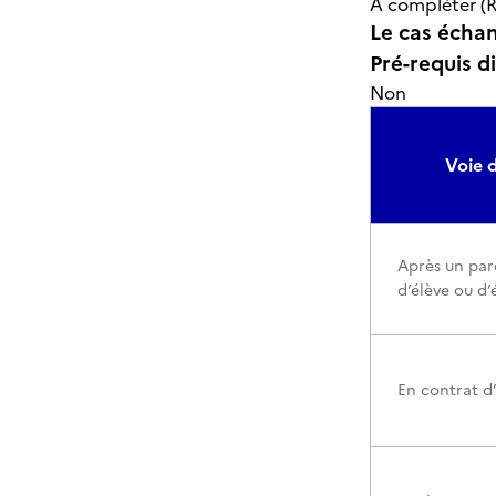
A compléter (R
Le cas échant
Pré-requis d
Non
Voie d
Après un par
d’élève ou d’
En contrat d