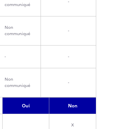
-
communiqué
Non
-
communiqué
-
-
Non
-
communiqué
Oui
Non
X