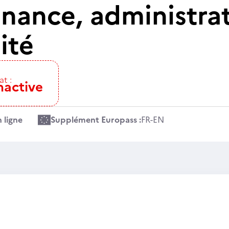
inance, administrat
ité
at :
nactive
 ligne
Supplément Europass :
FR
-
EN