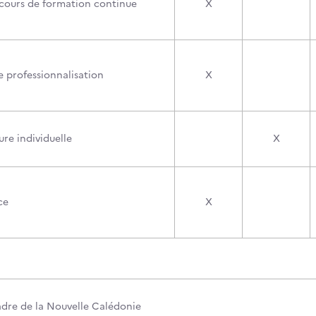
cours de formation continue
X
e professionnalisation
X
re individuelle
X
ce
X
cadre de la Nouvelle Calédonie