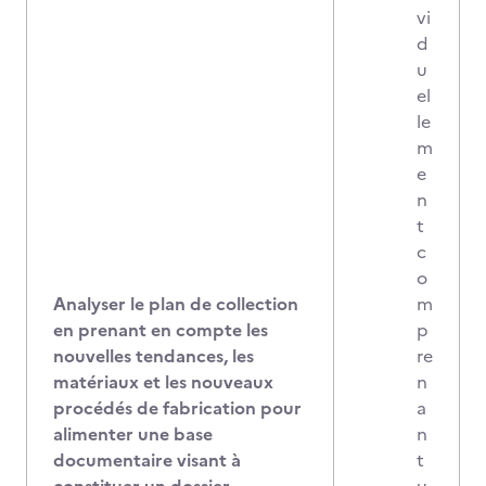
vi
d
u
el
le
m
e
n
t
c
o
Analyser le plan de collection
m
en prenant en compte les
p
nouvelles tendances, les
re
matériaux et les nouveaux
n
procédés de fabrication pour
a
alimenter une base
n
documentaire visant à
t