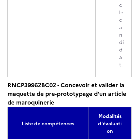
c
le
c
a
n
di
d
a
t.
RNCP39962BC02 - Concevoir et valider la
maquette de pre-prototypage d’un article
de maroquinerie
Modalités
Liste de compétences
d'évaluati
on