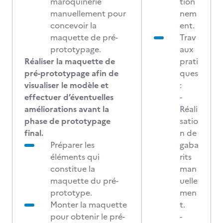
maroquinerie
tion
manuellement pour
nem
concevoir la
ent.
maquette de pré-
Trav
prototypage.
aux
Réaliser la maquette de
prati
pré-prototypage afin de
ques
visualiser le modèle et
:
effectuer d’éventuelles
-
améliorations avant la
Réali
phase de prototypage
satio
final.
n de
Préparer les
gaba
éléments qui
rits
constitue la
man
maquette du pré-
uelle
prototype.
men
Monter la maquette
t.
pour obtenir le pré-
-