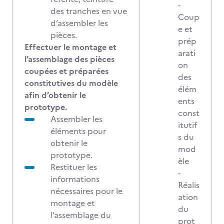
-
des tranches en vue
Coup
d’assembler les
e et
pièces.
prép
Effectuer le montage et
arati
l’assemblage des pièces
on
coupées et préparées
des
constitutives du modèle
élém
afin d’obtenir le
ents
prototype.
const
Assembler les
itutif
éléments pour
s du
obtenir le
mod
prototype.
èle
Restituer les
-
informations
Réalis
nécessaires pour le
ation
montage et
du
l’assemblage du
prot