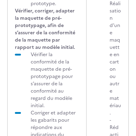
prototype.
Réali
Vérifier, corriger, adapter
satio
la maquette de pré-
n
prototypage, afin de
d’un
s’assurer de la conformité
e
de la maquette par
maq
rapport au modèle initial.
uett
Vérifier la
e en
conformité de la
cart
maquette de pré-
on
prototypage pour
ou
s’assurer de la
autr
conformité au
e
regard du modèle
mat
initial.
ériau
Corriger et adapter
.
les gabarits pour
-
répondre aux
Réd
indications du
acti