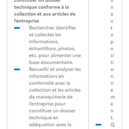
constituer un dossier
u
technique conforme à la
n
collection et aux articles de
a
l’entreprise
u
Rechercher, identifier
t
et collecter les
o
informations,
p
échantillons, photos,
o
etc. pour alimenter une
si
base documentaire.
ti
Recueillir et analyser les
o
informations en
n
conformité avec la
n
collection et les articles
e
de maroquinerie de
m
l’entreprise pour
e
constituer un dossier
n
technique en
t.
adéquation avec la
Q