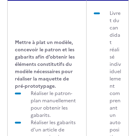
Livre
t du
can
dida
Mettre à plat un modèle,
t
concevoir le patron et les
réali
gabarits afin d’obtenir les
sé
éléments constitutifs du
indiv
modèle nécessaires pour
iduel
réaliser la maquette de
leme
pré-prototypage.
nt
Réaliser le patron-
com
plan manuellement
pren
pour obtenir les
ant
gabarits.
un
Réaliser les gabarits
auto
d’un article de
posi