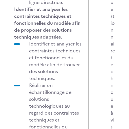
ligne directrice.
u
Identifier et analyser les
e
contraintes techniques et
st
fonctionnelles du modèle afin
io
de proposer des solutions
n
techniques adaptées.
n
Identifier et analyser les
ai
contraintes techniques
re
et fonctionnelles du
t
modèle afin de trouver
e
des solutions
c
techniques.
h
Réaliser un
ni
échantillonnage de
q
solutions
u
technologiques au
e
regard des contraintes
à
techniques et
vi
fonctionnelles du
s