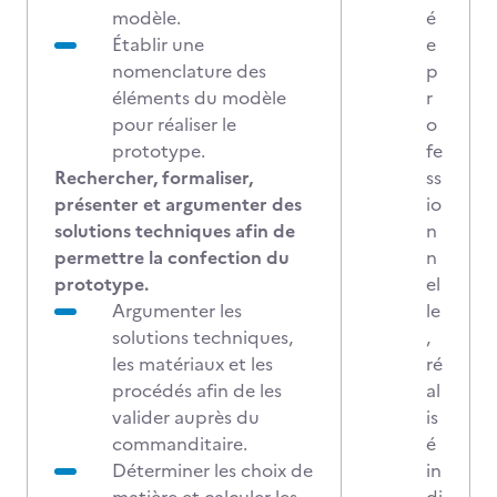
modèle.
é
Établir une
e
nomenclature des
p
éléments du modèle
r
pour réaliser le
o
prototype.
fe
Rechercher, formaliser,
ss
présenter et argumenter des
io
solutions techniques afin de
n
permettre la confection du
n
prototype.
el
Argumenter les
le
solutions techniques,
,
les matériaux et les
ré
procédés afin de les
al
valider auprès du
is
commanditaire.
é
Déterminer les choix de
in