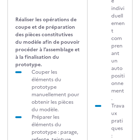
é
indivi
duell
Réaliser les opérations de
emen
coupe et de préparation
t
des pièces constitutives
com
du modèle afin de pouvoir
pren
procéder à l’assemblage et
ant
à la finalisation du
un
prototype.
auto
Couper les
positi
éléments du
onne
prototype
ment
manuellement pour
.
obtenir les pièces
Trava
du modèle.
ux
Préparer les
prati
éléments du
ques
prototype : parage,
:
refente, teinture