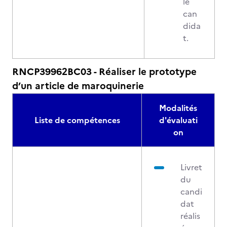
le
can
dida
t.
RNCP39962BC03 - Réaliser le prototype
d’un article de maroquinerie
Modalités
Liste de compétences
d'évaluati
on
Livret
du
candi
dat
réalis