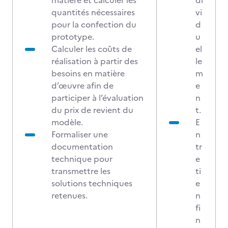
matière et calculer les
di
quantités nécessaires
vi
pour la confection du
d
prototype.
u
Calculer les coûts de
el
réalisation à partir des
le
besoins en matière
m
d’œuvre afin de
e
participer à l’évaluation
n
du prix de revient du
t.
modèle.
E
Formaliser une
n
documentation
tr
technique pour
e
transmettre les
ti
solutions techniques
e
retenues.
n
fi
n