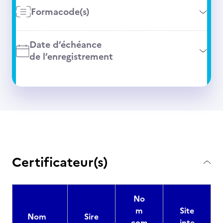
Formacode(s)
Date d’échéance
de l’enregistrement
Certificateur(s)
No
m
Site
Nom
Sire
com
inte