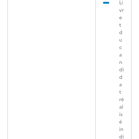
Li
vr
e
t
d
u
c
a
n
di
d
a
t
ré
al
is
é
in
di