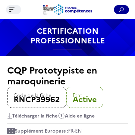
Ouvrir le menu de navigation
Reche
Contenu
Recherche
Menu
Pied de page
CERTIFICATION
PROFESSIONNELLE
CQP Prototypiste en
maroquinerie
Code de la fiche :
Etat :
RNCP39962
Active
Télécharger la fiche
Aide en ligne
Supplément Europass :
FR
-
EN