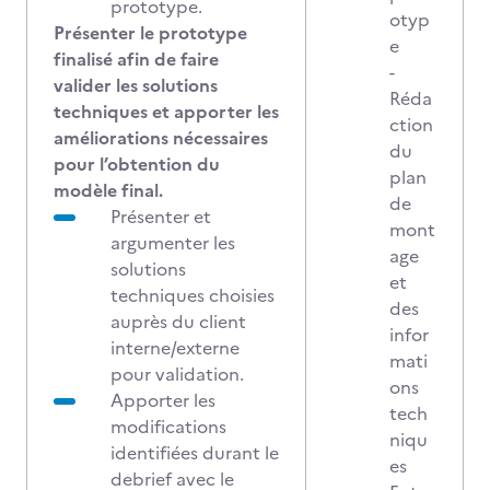
prototype.
otyp
Présenter le prototype
e
finalisé afin de faire
-
valider les solutions
Réda
techniques et apporter les
ction
améliorations nécessaires
du
pour l’obtention du
plan
modèle final.
de
Présenter et
mont
argumenter les
age
solutions
et
techniques choisies
des
auprès du client
infor
interne/externe
mati
pour validation.
ons
Apporter les
tech
modifications
niqu
identifiées durant le
es
debrief avec le