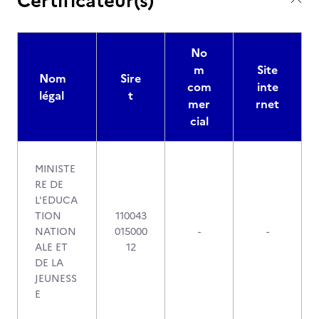
Certificateur(s)
No
m
Site
Nom
Sire
com
inte
légal
t
mer
rnet
cial
MINISTE
RE DE
L'EDUCA
TION
110043
NATION
015000
-
-
ALE ET
12
DE LA
JEUNESS
E