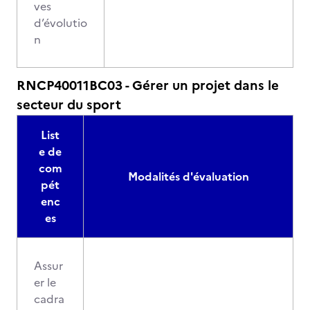
ves
d’évolutio
n
RNCP40011BC03 - Gérer un projet dans le
secteur du sport
List
e de
com
Modalités d'évaluation
pét
enc
es
Assur
er le
cadra