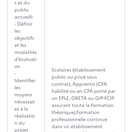
s et du
public
accueilli
- Définir
les
objectifs
et les
modalités
d’évaluati
on
Scolaires (établissement
-
public ou privé sous
Identifier
contrat), Apprentis (CFA
les
habilité ou en CFA porté par
moyens
un EPLE, GRETA ou GIP-FCIP
nécessair
assurant toute la formation
es à la
théorique),Formation
réalisatio
professionnelle continue
n du
dans un établissement
projet