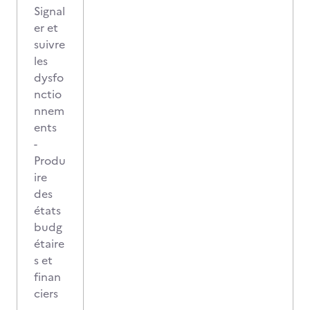
Signal
er et
suivre
les
dysfo
nctio
nnem
ents
-
Produ
ire
des
états
budg
étaire
s et
finan
ciers