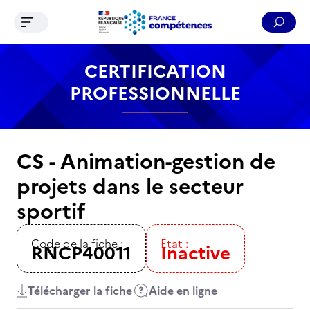
Ouvrir le menu de navigation
Reche
Contenu
Recherche
Menu
Pied de page
CERTIFICATION
PROFESSIONNELLE
CS - Animation-gestion de
projets dans le secteur
sportif
Code de la fiche :
Etat :
RNCP40011
Inactive
Télécharger la fiche
Aide en ligne