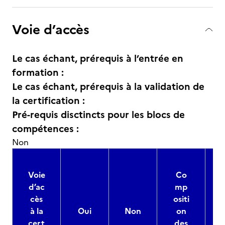
Voie d’accès
Le cas échant, prérequis à l’entrée en
formation :
Le cas échant, prérequis à la validation de
la certification :
Pré-requis disctincts pour les blocs de
compétences :
Non
Voie
Co
d’ac
mp
cès
ositi
à la
Oui
Non
on
cert
des