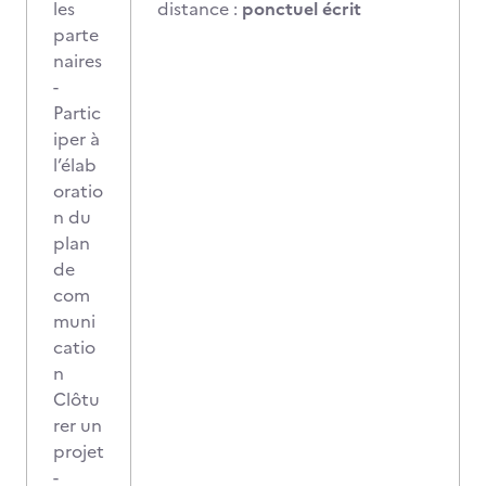
les
distance :
ponctuel écrit
parte
naires
-
Partic
iper à
l’élab
oratio
n du
plan
de
com
muni
catio
n
Clôtu
rer un
projet
-