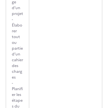
ge
d’un
projet
-
Élabo
rer
tout
ou
partie
d’un
cahier
des
charg
es
-
Planifi
er les
étape
s du