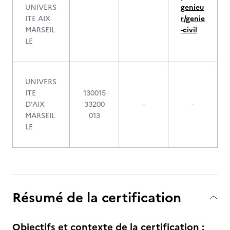
UNIVERS
genieu
ITE AIX
r/genie
MARSEIL
-civil
LE
UNIVERS
ITE
130015
D'AIX
33200
-
-
MARSEIL
013
LE
Résumé de la certification
Objectifs et contexte de la certification :