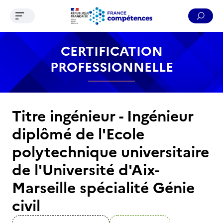
Ouvrir le menu de navigation
Reche
Contenu
Recherche
Menu
Pied de page
CERTIFICATION
PROFESSIONNELLE
Titre ingénieur - Ingénieur
diplômé de l'Ecole
polytechnique universitaire
de l'Université d'Aix-
Marseille spécialité Génie
civil