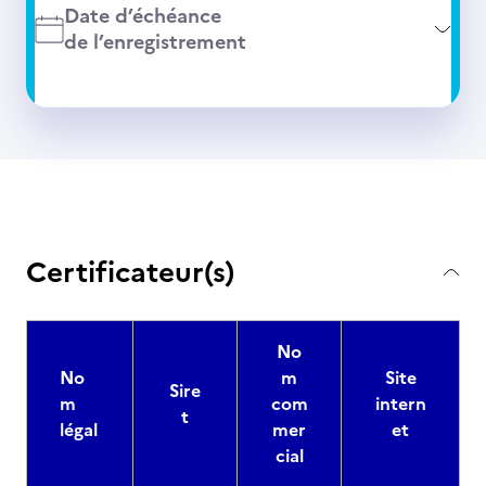
Date d’échéance
de l’enregistrement
Certificateur(s)
No
No
m
Site
Sire
m
com
intern
t
légal
mer
et
cial