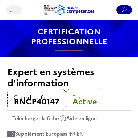
Ouvrir le menu de navigation
Reche
Contenu
Recherche
Menu
Pied de page
CERTIFICATION
PROFESSIONNELLE
Expert en systèmes
d'information
Code de la fiche :
Etat :
RNCP40147
Active
Télécharger la fiche
Aide en ligne
Supplément Europass :
FR
-
EN