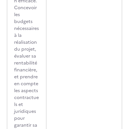
n efficace.
Concevoir
les
budgets
nécessaires
à la
réalisation
du projet,
évaluer sa
rentabilité
financière,
et prendre
en compte
les aspects
contractue
ls et
juridiques
pour
garantir sa