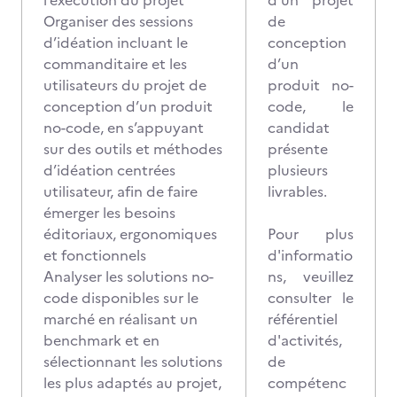
l’exécution du projet
d’un projet
Organiser des sessions
de
d’idéation incluant le
conception
commanditaire et les
d’un
utilisateurs du projet de
produit no-
conception d’un produit
code, le
no-code, en s’appuyant
candidat
sur des outils et méthodes
présente
d’idéation centrées
plusieurs
utilisateur, afin de faire
livrables.
émerger les besoins
éditoriaux, ergonomiques
Pour plus
et fonctionnels
d'informatio
Analyser les solutions no-
ns, veuillez
code disponibles sur le
consulter le
marché en réalisant un
référentiel
benchmark et en
d'activités,
sélectionnant les solutions
de
les plus adaptés au projet,
compétenc