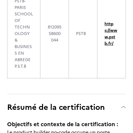
PSTB-
PARIS
SCHOOL
OF
http
TECHN
812095
s://ww
OLOGY
58600
PSTB
w.pst
&
044
b.fr/
BUSINES
S EN
ABREGE
P.S.T.B
Résumé de la certification
Objectifs et contexte de la certification :
Le product builder no-code occupe un poste