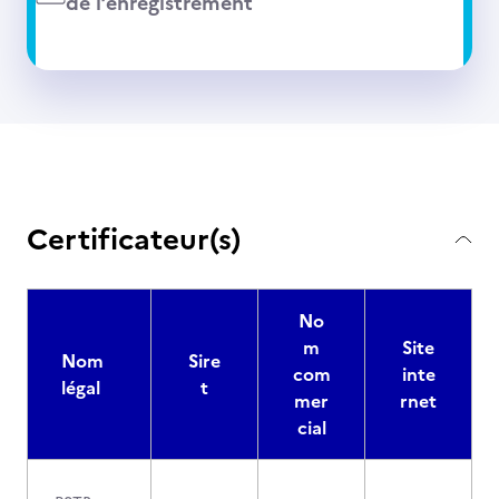
de l’enregistrement
Certificateur(s)
No
m
Site
Nom
Sire
com
inte
légal
t
mer
rnet
cial