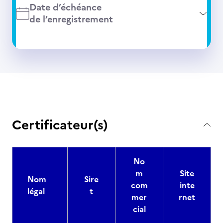
Date d’échéance
de l’enregistrement
Certificateur(s)
No
m
Site
Nom
Sire
com
inte
légal
t
mer
rnet
cial