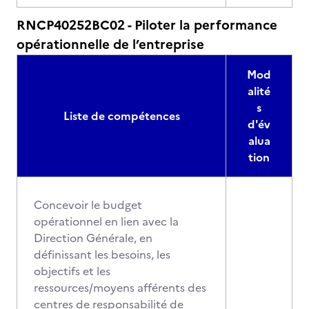
RNCP40252BC02 - Piloter la performance
opérationnelle de l’entreprise
Mod
alité
s
Liste de compétences
d'év
alua
tion
Concevoir le budget
opérationnel en lien avec la
Direction Générale, en
définissant les besoins, les
objectifs et les
ressources/moyens afférents des
centres de responsabilité de