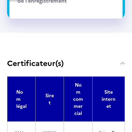
de l’enregistrement
Certificateur(s)
No
No
m
Site
Sire
m
com
intern
t
légal
mer
et
cial