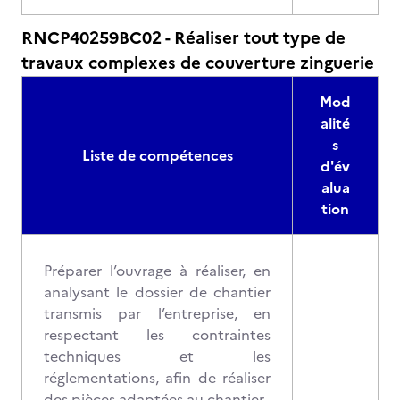
RNCP40259BC02 - Réaliser tout type de
travaux complexes de couverture zinguerie
Mod
alité
s
Liste de compétences
d'év
alua
tion
Préparer l’ouvrage à réaliser, en
analysant le dossier de chantier
transmis par l’entreprise, en
respectant les contraintes
techniques et les
réglementations, afin de réaliser
des pièces adaptées au chantier.