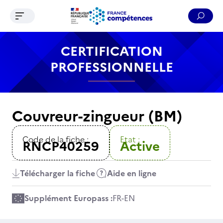
Ouvrir le menu de navigation
Reche
Contenu
Recherche
Menu
Pied de page
CERTIFICATION
PROFESSIONNELLE
Couvreur-zingueur (BM)
Code de la fiche :
Etat :
RNCP40259
Active
Télécharger la fiche
Aide en ligne
Supplément Europass :
FR
-
EN