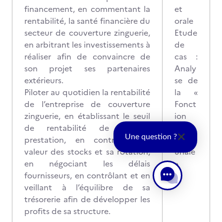
financement, en commentant la
et
rentabilité, la santé financière du
orale
secteur de couverture zinguerie,
Etude
en arbitrant les investissements à
de
réaliser afin de convaincre de
cas :
son projet ses partenaires
Analy
extérieurs.
se de
Piloter au quotidien la rentabilité
la «
de l’entreprise de couverture
Fonct
zinguerie, en établissant le seuil
ion
de rentabilité de chaque
entre
Une question ?
prestation, en contrôlant la
prene
valeur des stocks et sa rotation,
uriale
en négociant les délais
»
fournisseurs, en contrôlant et en
veillant à l’équilibre de sa
trésorerie afin de développer les
profits de sa structure.