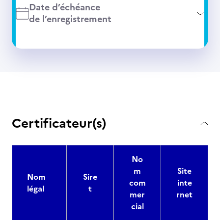
Date d’échéance
de l’enregistrement
Certificateur(s)
No
m
Site
Nom
Sire
com
inte
légal
t
mer
rnet
cial