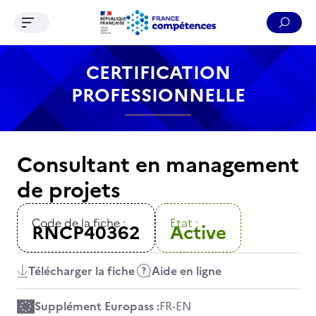
Ouvrir le menu de navigation
Reche
Contenu
Recherche
Menu
Pied de page
CERTIFICATION
PROFESSIONNELLE
Consultant en management
de projets
Code de la fiche :
Etat :
RNCP40362
Active
Télécharger la fiche
Aide en ligne
Supplément Europass :
FR
-
EN