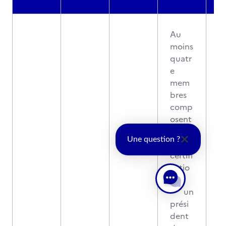
Au
moins
quatr
e
mem
bres
comp
osent
le jury
Une question ?
de
certifi
catio
n :
- un
prési
dent