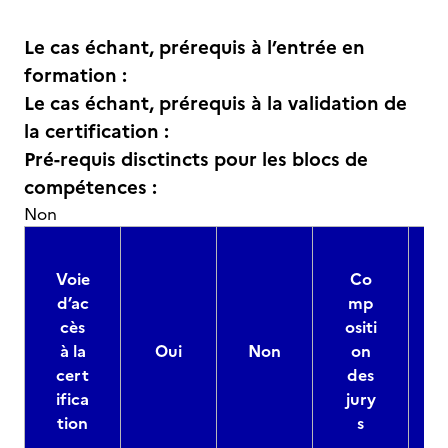
Le cas échant, prérequis à l’entrée en
formation :
Le cas échant, prérequis à la validation de
la certification :
Pré-requis disctincts pour les blocs de
compétences :
Non
Voie
Co
d’ac
mp
cès
ositi
à la
Oui
Non
on
cert
des
ifica
jury
d
tion
s