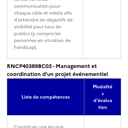
communication pour
chaque cible et média afin
d’atteindre les objectifs de
visibilité pour tous les
publics (y compris les
personnes en situation de
handicap).
RNCP40389BC03 - Management et
coordination d’un projet événementiel
Modalité
s
Liste de compétences
d'évalua
tion
Constituer une équipe