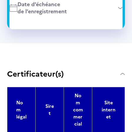
Date d’échéance
de l’enregistrement
Certificateur(s)
No
No
m
Site
Sire
m
com
intern
t
légal
mer
et
cial