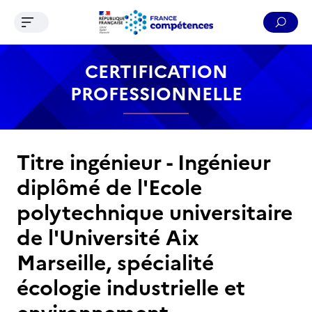
Ouvrir le menu de navigation
Reche
Contenu
Recherche
Menu
Pied de page
CERTIFICATION
PROFESSIONNELLE
Titre ingénieur - Ingénieur
diplômé de l'Ecole
polytechnique universitaire
de l'Université Aix
Marseille, spécialité
écologie industrielle et