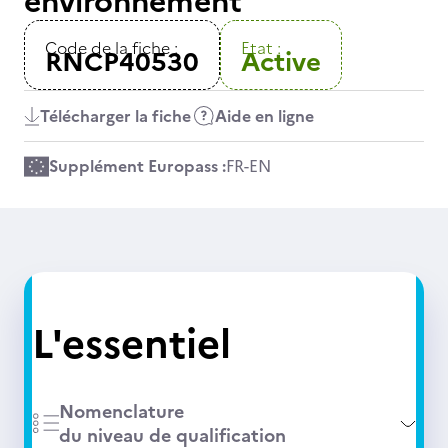
environnement
Code de la fiche :
Etat :
RNCP40530
Active
Télécharger la fiche
Aide en ligne
Supplément Europass :
FR
-
EN
L'essentiel
Nomenclature
du niveau de qualification