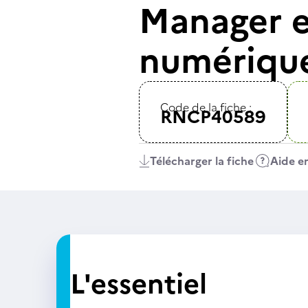
Manager e
numériqu
Code de la fiche :
RNCP40589
Télécharger la fiche
Aide en
L'essentiel