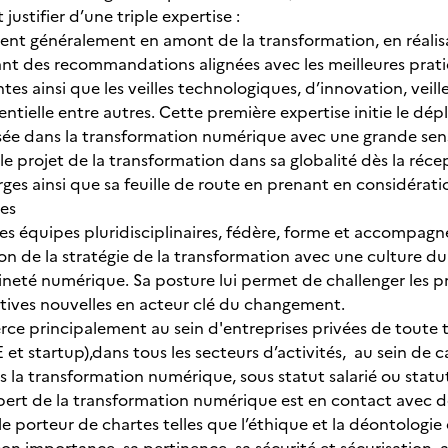
 justifier d’une triple expertise :
vient généralement en amont de la transformation, en réalis
nt des recommandations alignées avec les meilleures prat
es ainsi que les veilles technologiques, d’innovation, veilles
ntielle entre autres. Cette première expertise initie le d
sée dans la transformation numérique avec une grande sensi
e le projet de la transformation dans sa globalité dès la ré
ges ainsi que sa feuille de route en prenant en considérat
tes
des équipes pluridisciplinaires, fédère, forme et accompag
ion de la stratégie de la transformation avec une culture d
neté numérique. Sa posture lui permet de challenger les pr
tives nouvelles en acteur clé du changement.
erce principalement au sein d'entreprises privées de toute 
E et startup),dans tous les secteurs d’activités, au sein de 
ns la transformation numérique, sous statut salarié ou stat
ert de la transformation numérique est en contact avec de
t le porteur de chartes telles que l’éthique et la déontologi