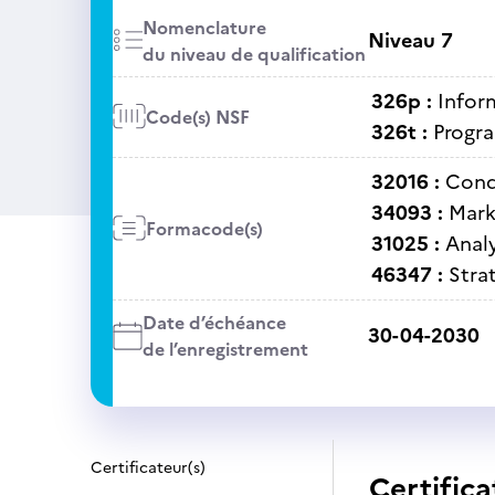
Nomenclature
Niveau 7
du niveau de qualification
326p :
Inform
Code(s) NSF
326t :
Progra
32016 :
Cond
34093 :
Mark
Formacode(s)
31025 :
Anal
46347 :
Stra
Date d’échéance
30-04-2030
de l’enregistrement
Certificateur(s)
Certifica