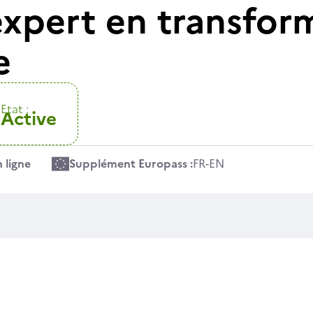
xpert en transfor
e
Etat :
Active
 ligne
Supplément Europass :
FR
-
EN