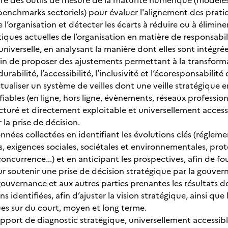
e des outils de mesure de la maturité numérique (modèles
enchmarks sectoriels) pour évaluer l'alignement des prati
 l’organisation et détecter les écarts à réduire ou à élimine
tiques actuelles de l’organisation en matière de responsabilit
 universelle, en analysant la manière dont elles sont intégr
in de proposer des ajustements permettant à la transform
 durabilité, l’accessibilité, l’inclusivité et l’écoresponsabilit
tualiser un système de veilles dont une veille stratégique 
fiables (en ligne, hors ligne, évènements, réseaux professionn
turé et directement exploitable et universellement accessibl
r la prise de décision.
nnées collectées en identifiant les évolutions clés (réglem
, exigences sociales, sociétales et environnementales, pro
 concurrence...) et en anticipant les prospectives, afin de f
ur soutenir une prise de décision stratégique par la gouve
gouvernance et aux autres parties prenantes les résultats de
ns identifiées, afin d’ajuster la vision stratégique, ainsi que 
ues sur du court, moyen et long terme.
apport de diagnostic stratégique, universellement accessibl