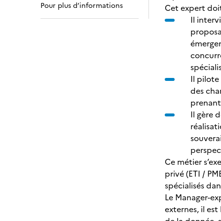
Pour plus d’informations
Cet expert doit
Il inter
proposa
émergent
concurre
spéciali
Il pilot
des char
prenan
Il gère 
réalisat
souverai
perspec
Ce métier s’ex
privé (ETI / PM
spécialisés da
Le Manager-exp
externes, il es