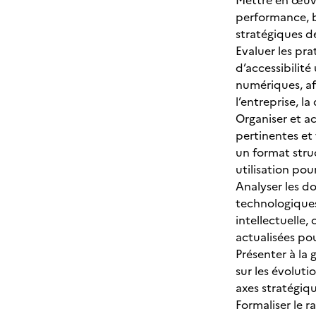
Mettre en œuvr
performance, b
stratégiques de
Evaluer les pra
d’accessibilité
numériques, af
l’entreprise, la
Organiser et ac
pertinentes et 
un format struc
utilisation pou
Analyser les do
technologiques
intellectuelle,
actualisées po
Présenter à la 
sur les évolutio
axes stratégiq
Formaliser le r