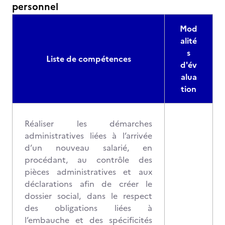
personnel
Mod
alité
s
Liste de compétences
d'év
alua
tion
Réaliser les démarches
administratives liées à l’arrivée
d’un nouveau salarié, en
procédant, au contrôle des
pièces administratives et aux
déclarations afin de créer le
dossier social, dans le respect
des obligations liées à
l’embauche et des spécificités