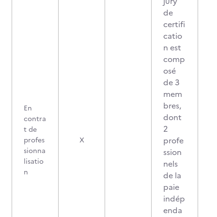
jury
de
certifi
catio
n est
comp
osé
de 3
mem
bres,
En
dont
contra
2
t de
2
profe
profes
X
sionna
ssion
lisatio
nels
n
de la
paie
indép
enda