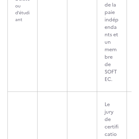
de la
ou
paie
d’étudi
indép
ant
enda
nts et
un
mem
bre
de
SOFT
EC.
Le
jury
de
certifi
catio