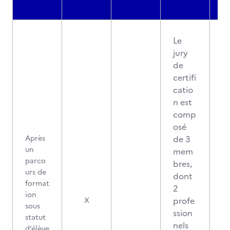
Le
jury
de
certifi
catio
n est
comp
osé
Après
de 3
un
mem
parco
bres,
urs de
dont
format
2
ion
2
profe
X
sous
ssion
statut
nels
d’élève