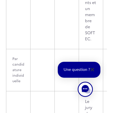
nts et
un
mem
bre
de
SOFT
EC.
Par
candid
ature
X
-
Une question ?
individ
uelle
Le
jury