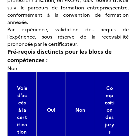
professionnalisation, en PRO-A, sous réserve d’avoir
suivi le parcours de formation entreprise/centre,
conformément à la convention de formation
annexée.
Par expérience, validation des acquis de
l’expérience, sous réserve de la recevabilité
prononcée par le certificateur.
Pré-requis disctincts pour les blocs de
compétences :
Non
Voie
Co
d’ac
mp
cès
ositi
à la
Oui
Non
on
cert
des
ifica
jury
d
tion
s