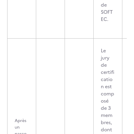
de
SOFT
EC.
Le
jury
de
certifi
catio
n est
comp
osé
de 3
mem
Après
bres,
un
dont
parco