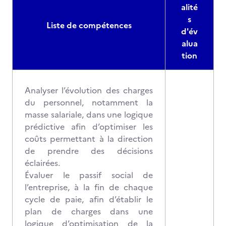
alité
s
Liste de compétences
d'év
alua
tion
Analyser l’évolution des charges
du personnel, notamment la
masse salariale, dans une logique
prédictive afin d’optimiser les
coûts permettant à la direction
de prendre des décisions
éclairées.
Évaluer le passif social de
l’entreprise, à la fin de chaque
cycle de paie, afin d’établir le
plan de charges dans une
logique d’optimisation de la