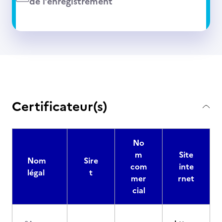
de l’enregistrement
Certificateur(s)
No
m
Site
Nom
Sire
com
inte
légal
t
mer
rnet
cial