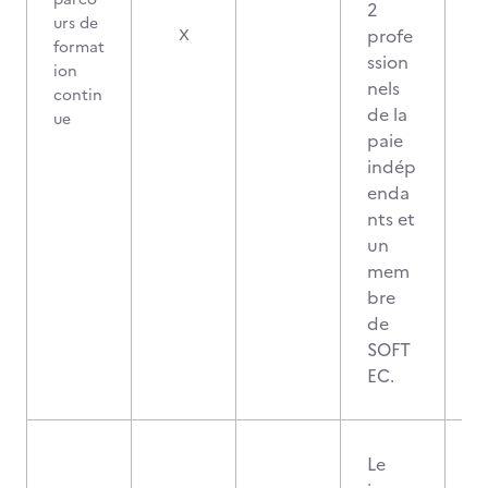
2
urs de
2
profe
X
format
ssion
ion
nels
contin
de la
ue
paie
indép
enda
nts et
un
mem
bre
de
SOFT
EC.
Le