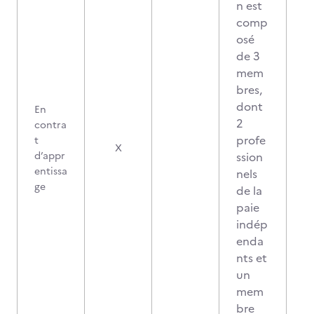
n est
comp
osé
de 3
mem
bres,
dont
En
2
contra
profe
t
2
X
d’appr
ssion
entissa
nels
ge
de la
paie
indép
enda
nts et
un
mem
bre