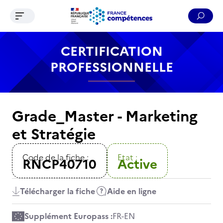
Ouvrir le menu de navigation
Reche
Contenu
Recherche
Menu
Pied de page
CERTIFICATION
PROFESSIONNELLE
Grade_Master - Marketing
et Stratégie
Code de la fiche :
Etat :
RNCP40710
Active
Télécharger la fiche
Aide en ligne
Supplément Europass :
FR
-
EN