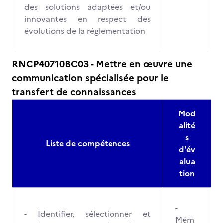
des solutions adaptées et/ou
innovantes en respect des
évolutions de la réglementation
RNCP40710BC03 - Mettre en œuvre une
communication spécialisée pour le
transfert de connaissances
Mod
alité
s
Liste de compétences
d'év
alua
tion
-
- Identifier, sélectionner et
Mém