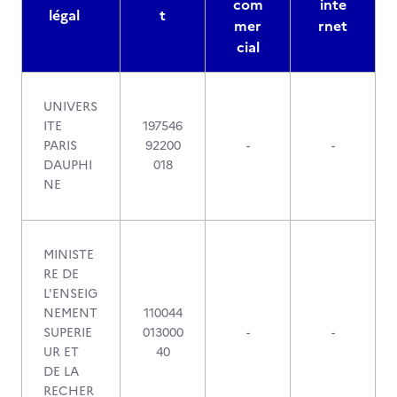
com
inte
légal
t
mer
rnet
cial
UNIVERS
ITE
197546
PARIS
92200
-
-
DAUPHI
018
NE
MINISTE
RE DE
L'ENSEIG
NEMENT
110044
SUPERIE
013000
-
-
UR ET
40
DE LA
RECHER