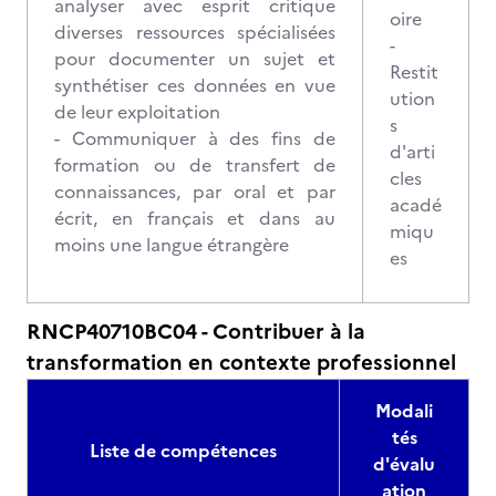
analyser avec esprit critique
oire
diverses ressources spécialisées
-
pour documenter un sujet et
Restit
synthétiser ces données en vue
ution
de leur exploitation
s
- Communiquer à des fins de
d'arti
formation ou de transfert de
cles
connaissances, par oral et par
acadé
écrit, en français et dans au
miqu
moins une langue étrangère
es
RNCP40710BC04 - Contribuer à la
transformation en contexte professionnel
Modali
tés
Liste de compétences
d'évalu
ation