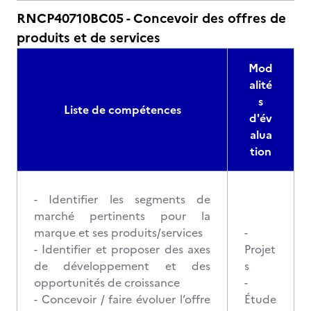
RNCP40710BC05 - Concevoir des offres de
produits et de services
Mod
alité
s
Liste de compétences
d'év
alua
tion
- Identifier les segments de
marché pertinents pour la
marque et ses produits/services
-
- Identifier et proposer des axes
Projet
de développement et des
s
opportunités de croissance
-
- Concevoir / faire évoluer l’offre
Étude