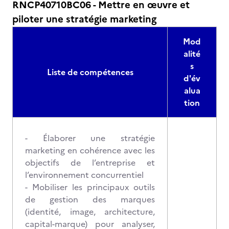
RNCP40710BC06 - Mettre en œuvre et
piloter une stratégie marketing
Mod
alité
s
Liste de compétences
d'év
alua
tion
- Élaborer une stratégie
marketing en cohérence avec les
objectifs de l’entreprise et
l’environnement concurrentiel
- Mobiliser les principaux outils
de gestion des marques
(identité, image, architecture,
capital-marque) pour analyser,