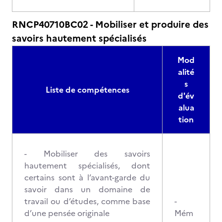
RNCP40710BC02 - Mobiliser et produire des
savoirs hautement spécialisés
Mod
alité
s
Liste de compétences
d'év
alua
tion
- Mobiliser des savoirs
hautement spécialisés, dont
certains sont à l’avant-garde du
savoir dans un domaine de
travail ou d’études, comme base
-
d’une pensée originale
Mém