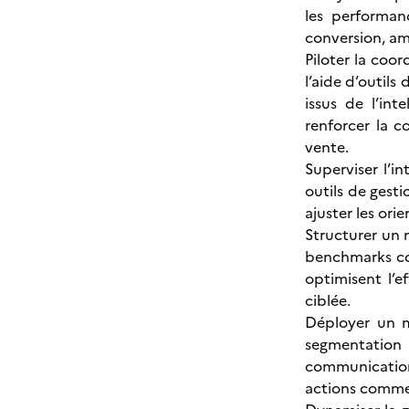
les performanc
conversion, amé
Piloter la coor
l’aide d’outils
issus de l’int
renforcer la c
vente.
Superviser l’
outils de gest
ajuster les ori
Structurer un 
benchmarks con
optimisent l’
ciblée.
Déployer un m
segmentation
communication
actions commer