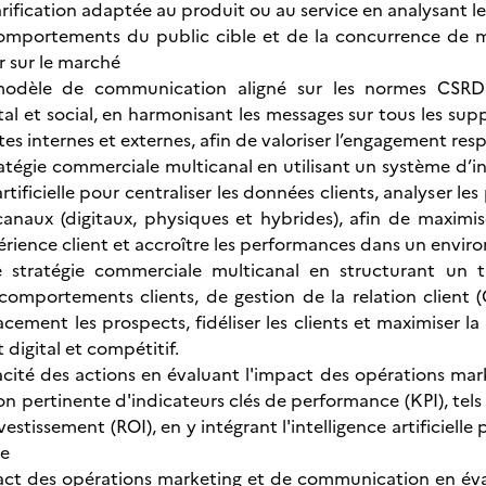
arification adaptée au produit ou au service en analysant l
mportements du public cible et de la concurrence de man
r sur le marché
modèle de communication aligné sur les normes CSRD 
l et social, en harmonisant les messages sur tous les suppo
es internes et externes, afin de valoriser l’engagement res
ratégie commerciale multicanal en utilisant un système d’i
artificielle pour centraliser les données clients, analyser 
 canaux (digitaux, physiques et hybrides), afin de maxim
périence client et accroître les performances dans un envi
 stratégie commerciale multicanal en structurant un tu
comportements clients, de gestion de la relation client
cacement les prospects, fidéliser les clients et maximiser
digital et compétitif.
cacité des actions en évaluant l'impact des opérations m
ion pertinente d'indicateurs clés de performance (KPI), tel
vestissement (ROI), en y intégrant l'intelligence artificielle 
e
pact des opérations marketing et de communication en év