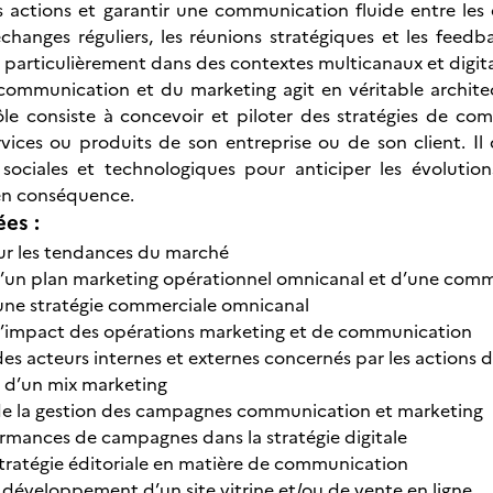
 actions et garantir une communication fluide entre les di
échanges réguliers, les réunions stratégiques et les feedb
, particulièrement dans des contextes multicanaux et digit
ommunication et du marketing agit en véritable architect
rôle consiste à concevoir et piloter des stratégies de 
ervices ou produits de son entreprise ou de son client. Il
sociales et technologiques pour anticiper les évoluti
 en conséquence.
ées :
 sur les tendances du marché
d’un plan marketing opérationnel omnicanal et d’une com
une stratégie commerciale omnicanal
l’impact des opérations marketing et de communication
es acteurs internes et externes concernés par les actions
d’un mix marketing
de la gestion des campagnes communication et marketing
ormances de campagnes dans la stratégie digitale
stratégie éditoriale en matière de communication
développement d’un site vitrine et/ou de vente en ligne