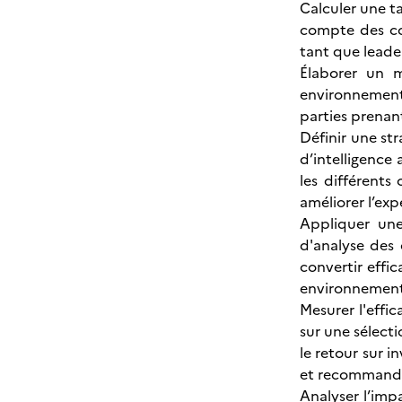
Calculer une t
compte des co
tant que leade
Élaborer un 
environnementa
parties prenant
Définir une st
d’intelligence 
les différents
améliorer l’ex
Appliquer une
d'analyse des 
convertir effi
environnement 
Mesurer l'effi
sur une sélect
le retour sur in
et recommand
Analyser l’im