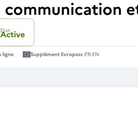
 communication et
Etat :
Active
 ligne
Supplément Europass :
FR
-
EN