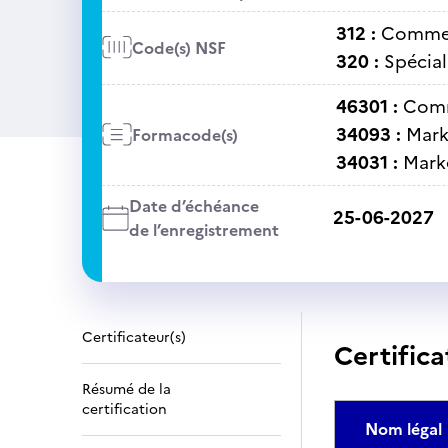
312 :
Commer
Code(s) NSF
320 :
Spécial
46301 :
Comm
34093 :
Mark
Formacode(s)
34031 :
Mark
Date d’échéance
25-06-2027
de l’enregistrement
Certificateur(s)
Certifica
Résumé de la
certification
Nom légal