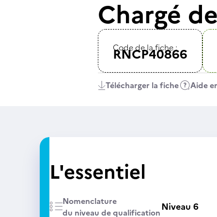
Chargé de
Code de la fiche :
RNCP40866
Télécharger la fiche
Aide en
L'essentiel
Nomenclature
Niveau 6
du niveau de qualification