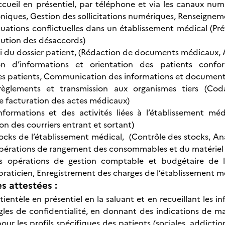
ccueil en présentiel, par téléphone et via les canaux num
niques, Gestion des sollicitations numériques, Renseignem
tuations conflictuelles dans un établissement médical (Pré
olution des désaccords)
vi du dossier patient, (Rédaction de documents médicaux, A
n d’informations et orientation des patients confo
es patients, Communication des informations et document
èglements et transmission aux organismes tiers (Coda
e facturation des actes médicaux)
formations et des activités liées à l’établissement médi
on des courriers entrant et sortant)
ocks de l’établissement médical, (Contrôle des stocks, A
opérations de rangement des consommables et du matériel
es opérations de gestion comptable et budgétaire de l
praticien, Enregistrement des charges de l’établissement m
 attestées :
atientèle en présentiel en la saluant et en recueillant les 
gles de confidentialité, en donnant des indications de ma
ur les profils spécifiques des patients (sociales, addictio