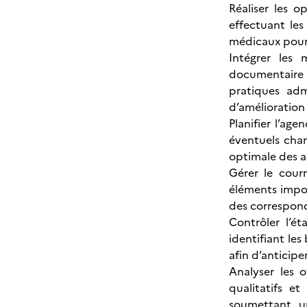
Réaliser les 
effectuant les
médicaux pour 
Intégrer les 
documentaire r
pratiques adm
d’amélioration
Planifier l’ag
éventuels chan
optimale des a
Gérer le courr
éléments import
des correspon
Contrôler l’é
identifiant les
afin d’anticipe
Analyser les o
qualitatifs e
soumettant u