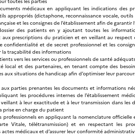
ur toutes les parties
cuments médicaux en appliquant les indications des prat
utils appropriés (dictaphone, reconnaissance vocale, outils
ançaise et les consignes de l’établissement afin de garantir
dossier des patients en y ajoutant toutes les informati
ux prescriptions du praticien et en veillant au respect 
 confidentialité et de secret professionnel et les consig
r la traçabilité des informations
atients vers les services ou professionnels de santé adéqua
té local et des partenaires, en tenant compte des besoi
es aux situations de handicap afin d’optimiser leur parcour
ux parties prenantes les documents et informations néce
liquant les procédures internes de l’établissement médical
eillant à leur exactitude et à leur transmission dans les dé
 la prise en charge du patient
 professionnels en appliquant la nomenclature officielle et
arte Vitale, télétransmission) et en respectant les pro
 actes médicaux et d’assurer leur conformité administrati