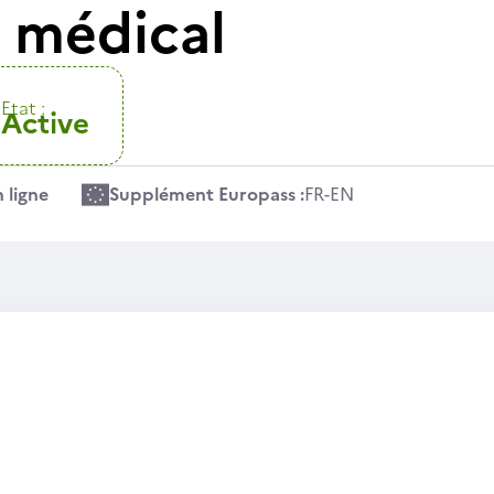
e médical
Etat :
Active
 ligne
Supplément Europass :
FR
-
EN