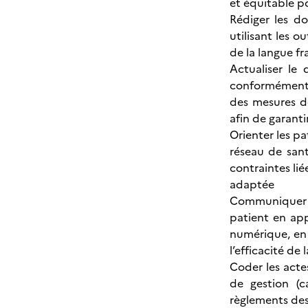
et équitable po
Rédiger les do
utilisant les o
de la langue fr
Actualiser le 
conformément a
des mesures de
afin de garanti
Orienter les p
réseau de san
contraintes lié
adaptée
Communiquer a
patient en app
numérique, en v
l’efficacité de
Coder les actes
de gestion (c
règlements des