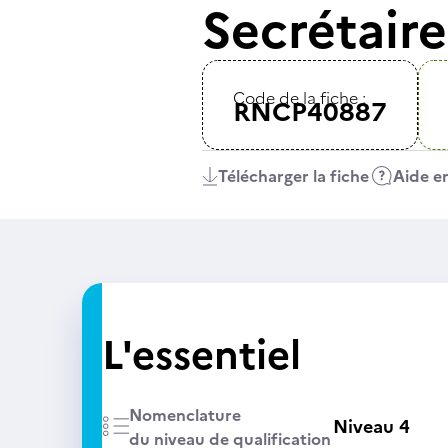
Secrétair
Code de la fiche :
RNCP40887
Télécharger la fiche
Aide en
L'essentiel
Nomenclature
Niveau 4
du niveau de qualification