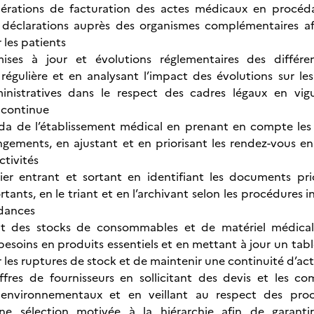
opérations de facturation des actes médicaux en procéd
 déclarations auprès des organismes complémentaires afi
les patients
mises à jour et évolutions réglementaires des différe
égulière et en analysant l’impact des évolutions sur le
inistratives dans le respect des cadres légaux en vi
 continue
enda de l’établissement médical en prenant en compte les c
gements, en ajustant et en priorisant les rendez-vous en
ctivités
ier entrant et sortant en identifiant les documents prio
ants, en le triant et en l’archivant selon les procédures i
dances
tat des stocks de consommables et de matériel médical e
 besoins en produits essentiels et en mettant à jour un tabl
r les ruptures de stock et de maintenir une continuité d’act
ffres de fournisseurs en sollicitant des devis et les c
t environnementaux et en veillant au respect des pro
ne sélection motivée à la hiérarchie afin de garant