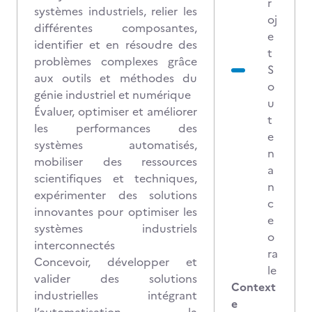
r
systèmes industriels, relier les
oj
différentes composantes,
e
identifier et en résoudre des
t
problèmes complexes grâce
S
aux outils et méthodes du
o
génie industriel et numérique
u
Évaluer, optimiser et améliorer
t
les performances des
e
systèmes automatisés,
n
mobiliser des ressources
a
scientifiques et techniques,
n
expérimenter des solutions
c
innovantes pour optimiser les
e
systèmes industriels
o
interconnectés
ra
Concevoir, développer et
le
valider des solutions
Context
industrielles intégrant
e