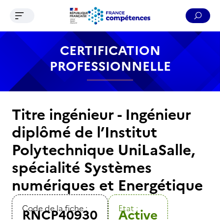
Ouvrir le menu de navigation
Reche
Contenu
Recherche
Menu
Pied de page
CERTIFICATION
PROFESSIONNELLE
Titre ingénieur - Ingénieur
diplômé de l’Institut
Polytechnique UniLaSalle,
spécialité Systèmes
numériques et Energétique
Code de la fiche :
Etat :
RNCP40930
Active