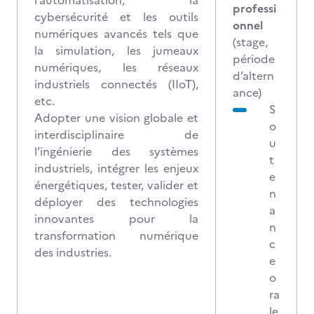
l’automatisation, la
professi
cybersécurité et les outils
onnel
numériques avancés tels que
(stage,
la simulation, les jumeaux
période
numériques, les réseaux
d’altern
industriels connectés (IIoT),
ance)
etc.
S
Adopter une vision globale et
o
interdisciplinaire de
u
l’ingénierie des systèmes
t
industriels, intégrer les enjeux
e
énergétiques, tester, valider et
n
déployer des technologies
a
innovantes pour la
n
transformation numérique
c
des industries.
e
o
ra
le