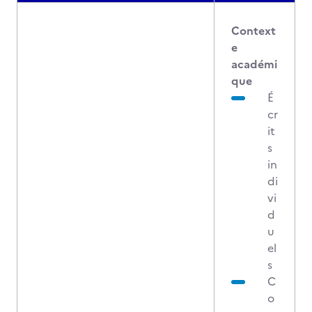
Context
e
académi
que
É
cr
it
s
in
di
vi
d
u
el
s
C
o