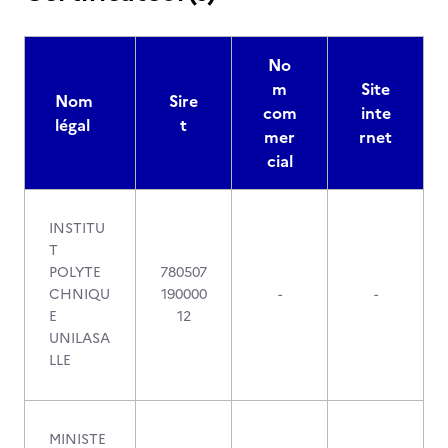
No
m
Site
Nom
Sire
com
inte
légal
t
mer
rnet
cial
INSTITU
T
POLYTE
780507
CHNIQU
190000
-
-
E
12
UNILASA
LLE
MINISTE