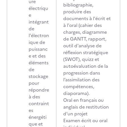
ure
bibliographie,
électriqu
produire des
e
documents à l'écrit et
intégrant
à l'oral (cahier des
de
charges, diagramme
l'électron
de GANTT, rapport,
ique de
outil d'analyse de
puissanc
réflexion stratégique
e et des
(SWOT), quizz et
éléments
autoévaluation de la
de
progression dans
stockage
l’assimilation des
pour
compétences,
répondre
diaporama).
à des
Oral en français ou
contraint
anglais de restitution
es
d’un projet
énergéti
Examen écrit ou oral
que et