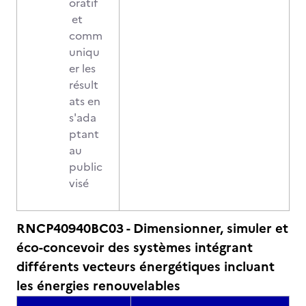
oratif
et
comm
uniqu
er les
résult
ats en
s'ada
ptant
au
public
visé
RNCP40940BC03 - Dimensionner, simuler et
éco-concevoir des systèmes intégrant
différents vecteurs énergétiques incluant
les énergies renouvelables