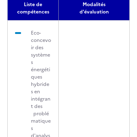
Liste de
Modalités
compétences
d'évaluation
Eco-
concevo
ir des
système
s
énergéti
ques
hybride
s en
intégran
t des
problé
matique
s
d'analys