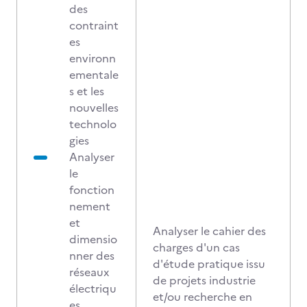
des
contraint
es
environn
ementale
s et les
nouvelles
technolo
gies
Analyser
le
fonction
nement
et
Analyser le cahier des
dimensio
charges d'un cas
nner des
d'étude pratique issu
réseaux
de projets industrie
électriqu
et/ou recherche en
es