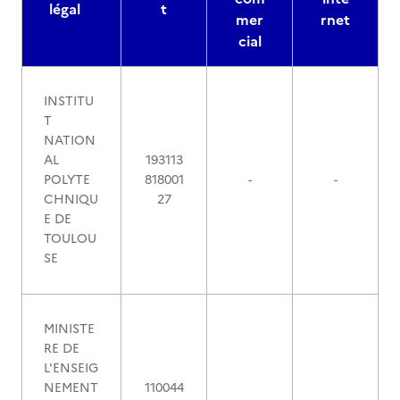
légal
t
mer
rnet
cial
INSTITU
T
NATION
AL
193113
POLYTE
818001
-
-
CHNIQU
27
E DE
TOULOU
SE
MINISTE
RE DE
L'ENSEIG
NEMENT
110044