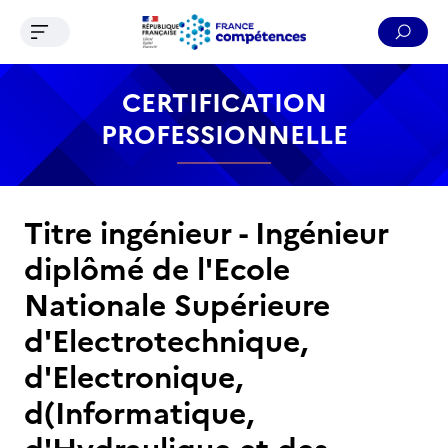
Ouvrir le menu de navigation
Reche
Contenu
Recherche
Menu
Pied de page
CERTIFICATION
PROFESSIONNELLE
Titre ingénieur - Ingénieur
diplômé de l'Ecole
Nationale Supérieure
d'Electrotechnique,
d'Electronique,
d(Informatique,