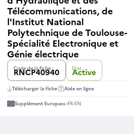
d'Hydraulique et des
Télécommunications, de
l'Institut National
Polytechnique de Toulouse-
Spécialité Electronique et
Génie électrique
Code de la fiche :
Etat :
RNCP40940
Active
Télécharger la fiche
Aide en ligne
Supplément Europass :
FR
-
EN