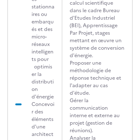
calcul scientifique
stationna
dans le cadre Bureau
ires ou
d'Etudes Industriel
embarqu
(BEI), Apprentissage
és et des
Par Projet, stages
micro-
mettant en œuvre un
réseaux
système de conversion
intelligen
d'énergie.
ts pour
Proposer une
optimis
méthodologie de
er la
réponse technique et
distributi
l'adapter au cas
on
d'étude.
d'énergie
Gérer la
Concevoi
communication
r des
interne et externe au
éléments
projet (gestion de
d'une
réunions).
architect
Analyser la