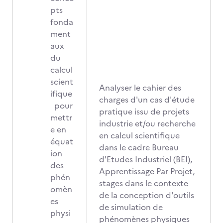
pts
fonda
ment
aux
du
calcul
scient
Analyser le cahier des
ifique
charges d'un cas d'étude
pour
pratique issu de projets
mettr
industrie et/ou recherche
e en
en calcul scientifique
équat
dans le cadre Bureau
ion
d'Etudes Industriel (BEI),
des
Apprentissage Par Projet,
phén
stages dans le contexte
omèn
de la conception d'outils
es
de simulation de
physi
phénomènes physiques