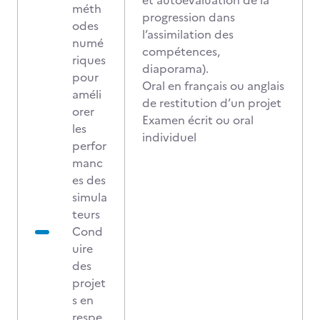
et autoévaluation de la
méth
progression dans
odes
l’assimilation des
numé
compétences,
riques
diaporama).
pour
Oral en français ou anglais
améli
de restitution d’un projet
orer
Examen écrit ou oral
les
individuel
perfor
manc
es des
simula
teurs
Cond
uire
des
projet
s en
respe