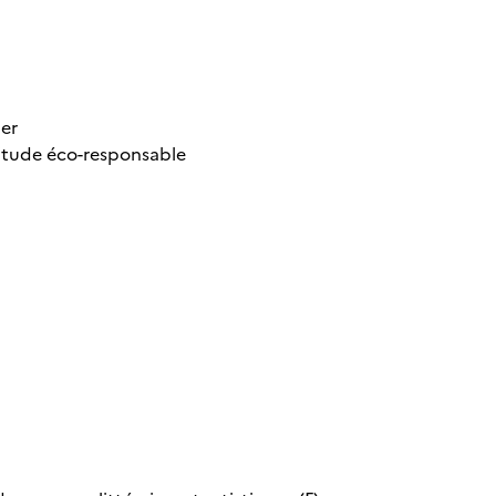
tier
ttitude éco-responsable