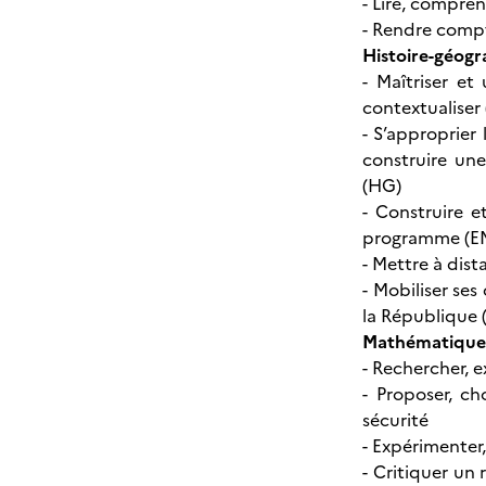
- Lire, compren
- Rendre compte
Histoire-géogr
- Maîtriser et
contextualiser
- S’approprier 
construire une
(HG)
- Construire 
programme (
- Mettre à dis
- Mobiliser se
la République
Mathématiques
- Rechercher, e
- Proposer, c
sécurité
- Expérimenter,
- Critiquer un