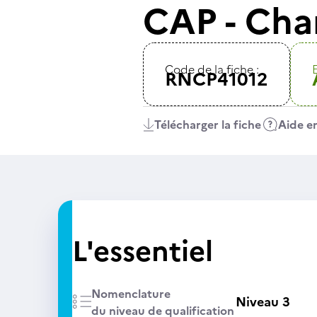
CAP - Cha
Code de la fiche :
E
RNCP41012
Télécharger la fiche
Aide en
L'essentiel
Nomenclature
Niveau 3
du niveau de qualification