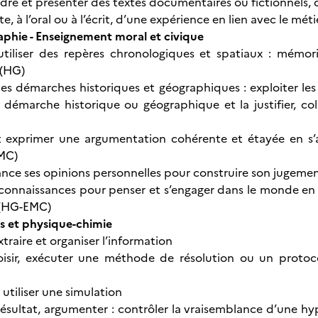
dre et présenter des textes documentaires ou fictionnels, de
, à l’oral ou à l’écrit, d’une expérience en lien avec le mét
aphie - Enseignement moral et civique
 utiliser des repères chronologiques et spatiaux : mémoris
 (HG)
les démarches historiques et géographiques : exploiter les 
 démarche historique ou géographique et la justifier, co
et exprimer une argumentation cohérente et étayée en s’
EMC)
tance ses opinions personnelles pour construire son jugem
s connaissances pour penser et s’engager dans le monde en s
 (HG-EMC)
 et physique-chimie
xtraire et organiser l’information
hoisir, exécuter une méthode de résolution ou un protoc
 utiliser une simulation
 résultat, argumenter : contrôler la vraisemblance d’une 