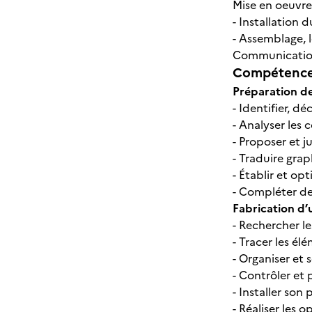
Mise en oeuvre
- Installation 
- Assemblage, 
Communicati
Compétences
Préparation de
- Identifier, 
- Analyser les 
- Proposer et j
- Traduire gr
- Établir et op
- Compléter d
Fabrication d
- Rechercher l
- Tracer les él
- Organiser et 
- Contrôler et
- Installer son 
- Réaliser les 