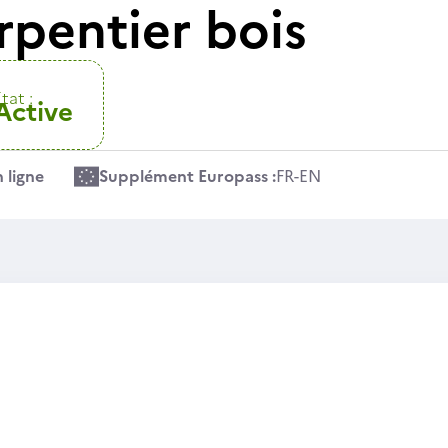
rpentier bois
tat :
Active
 ligne
Supplément Europass :
FR
-
EN