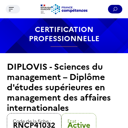
Ouvrir le menu de navigation
Reche
Contenu
Recherche
Menu
Pied de page
CERTIFICATION
PROFESSIONNELLE
DIPLOVIS - Sciences du
management – Diplôme
d'études supérieures en
management des affaires
internationales
Code de la fiche :
Etat :
RNCP41032
Active