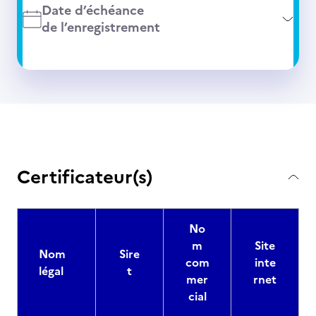
Date d’échéance
de l’enregistrement
Certificateur(s)
No
m
Site
Nom
Sire
com
inte
légal
t
mer
rnet
cial