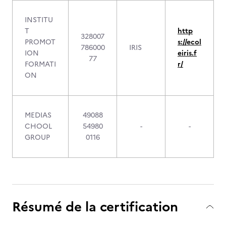
INSTITU
T
http
328007
PROMOT
s://ecol
786000
IRIS
ION
eiris.f
77
FORMATI
r/
ON
MEDIAS
49088
CHOOL
54980
-
-
GROUP
0116
Résumé de la certification