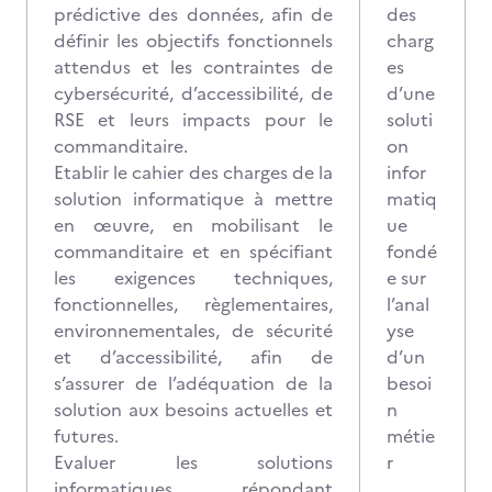
prédictive des données, afin de
des
définir les objectifs fonctionnels
charg
attendus et les contraintes de
es
cybersécurité, d’accessibilité, de
d’une
RSE et leurs impacts pour le
soluti
commanditaire.
on
Etablir le cahier des charges de la
infor
solution informatique à mettre
matiq
en œuvre, en mobilisant le
ue
commanditaire et en spécifiant
fondé
les exigences techniques,
e sur
fonctionnelles, règlementaires,
l’anal
environnementales, de sécurité
yse
et d’accessibilité, afin de
d’un
s’assurer de l’adéquation de la
besoi
solution aux besoins actuelles et
n
futures.
métie
Evaluer les solutions
r
informatiques répondant