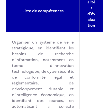
alité
s
Liste de compétences
d'év
alua
tion
Organiser un système de veille
stratégique, en identifiant les
besoins de recherche
d’information, notamment en
terme d’innovation
technologique, de cybersécurité,
de conformité légal et
réglementaire, de
développement durable et
d’intelligence économique, en
identifiant des sources, en
automatisant la collecte