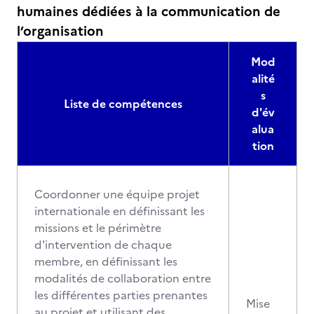
humaines dédiées à la communication de
l’organisation
Mod
alité
s
Liste de compétences
d'év
alua
tion
Coordonner une équipe projet
internationale en définissant les
missions et le périmètre
d'intervention de chaque
membre, en définissant les
modalités de collaboration entre
les différentes parties prenantes
Mise
au projet et utilisant des