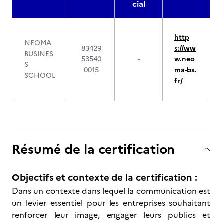
cial
http
NEOMA
83429
s://ww
BUSINES
53540
-
w.neo
S
0015
ma-bs.
SCHOOL
fr/
Résumé de la certification
Objectifs et contexte de la certification :
Dans un contexte dans lequel la communication est
un levier essentiel pour les entreprises souhaitant
renforcer leur image, engager leurs publics et