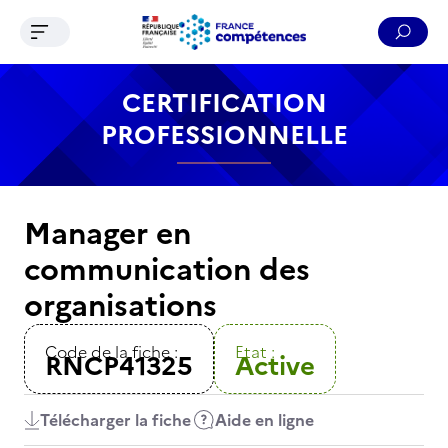
Ouvrir le menu de navigation
Reche
Contenu
Recherche
Menu
Pied de page
CERTIFICATION
PROFESSIONNELLE
Manager en
communication des
organisations
Code de la fiche :
Etat :
RNCP41325
Active
Télécharger la fiche
Aide en ligne