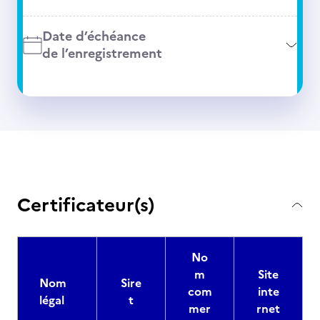
Date d’échéance
de l’enregistrement
Certificateur(s)
No
m
Site
Nom
Sire
com
inte
légal
t
mer
rnet