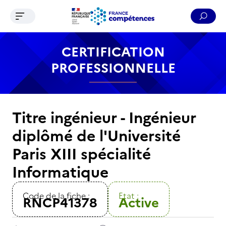
Ouvrir le menu de navigation
Reche
Contenu
Recherche
Menu
Pied de page
CERTIFICATION
PROFESSIONNELLE
Titre ingénieur - Ingénieur
diplômé de l'Université
Paris XIII spécialité
Informatique
Code de la fiche :
Etat :
RNCP41378
Active