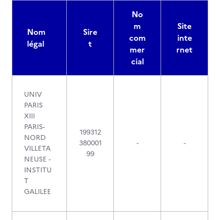
No
m
Site
Nom
Sire
com
inte
légal
t
mer
rnet
cial
UNIV
PARIS
XIII
PARIS-
199312
NORD
380001
-
-
VILLETA
99
NEUSE -
INSTITU
T
GALILEE