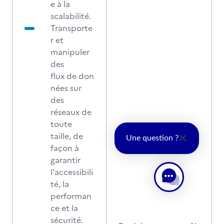
e à la
scalabilité.
Transporte
r et
manipuler
des
flux de don
nées
sur
des
réseaux de
toute
taille, de
Une question ?
façon à
garantir
l'accessibili
té, la
performan
ce et la
sécurité.