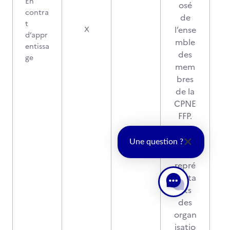
En
osé
contra
de
t
2
l’ense
X
d’appr
mble
entissa
des
ge
mem
bres
de la
CPNE
FFP.
au
moins
Une question ?
deux
repré
senta
nts
des
organ
isatio