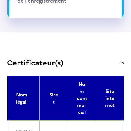
de l’enregistrement
Certificateur(s)
No
m
Site
Nom
Sire
com
inte
légal
t
mer
rnet
cial