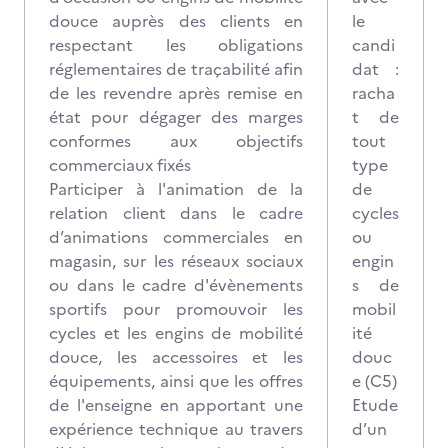
douce auprès des clients en
le
respectant les obligations
candi
réglementaires de traçabilité afin
dat :
de les revendre après remise en
racha
état pour dégager des marges
t de
conformes aux objectifs
tout
commerciaux fixés
type
Participer à l'animation de la
de
relation client dans le cadre
cycles
d’animations commerciales en
ou
magasin, sur les réseaux sociaux
engin
ou dans le cadre d'évènements
s de
sportifs pour promouvoir les
mobil
cycles et les engins de mobilité
ité
douce, les accessoires et les
douc
équipements, ainsi que les offres
e (C5)
de l'enseigne en apportant une
Etude
expérience technique au travers
d’un