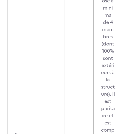
osé à
mini
ma
de 4
mem
bres
(dont
100%
sont
extéri
eurs à
la
struct
ure). Il
est
parita
ire et
est
comp