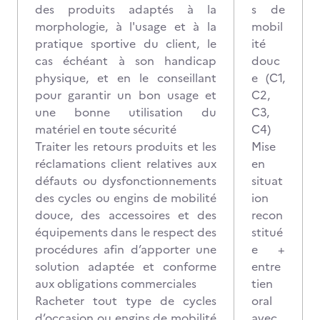
des produits adaptés à la
s de
morphologie, à l'usage et à la
mobil
pratique sportive du client, le
ité
cas échéant à son handicap
douc
physique, et en le conseillant
e (C1,
pour garantir un bon usage et
C2,
une bonne utilisation du
C3,
matériel en toute sécurité
C4)
Traiter les retours produits et les
Mise
réclamations client relatives aux
en
défauts ou dysfonctionnements
situat
des cycles ou engins de mobilité
ion
douce, des accessoires et des
recon
équipements dans le respect des
stitué
procédures afin d’apporter une
e +
solution adaptée et conforme
entre
aux obligations commerciales
tien
Racheter tout type de cycles
oral
d’occasion ou engins de mobilité
avec