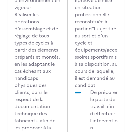
d'environnement en
Epreuve de mise
vigueur
en situation
Réaliser les
professionnelle
opérations
reconstituée à
d'assemblage et de
partir d’1 sujet tiré
réglage de tous
au sort et d’un
types de cycles à
cycle et
partir des éléments
équipements/acce
préparés et montés,
ssoires sportifs mis
en les adaptant le
à sa disposition, au
cas échéant aux
cours de laquelle,
handicaps
il est demandé au
physiques des
candidat
clients, dans le
De préparer
respect de la
le poste de
documentation
travail afin
technique des
d’effectuer
fabricants, afin de
l’interventio
les proposer à la
n