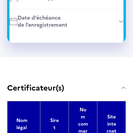
Date d’échéance
de l’enregistrement
Certificateur(s)
No
m
Site
Nom
Sire
com
inte
légal
t
mer
rnet