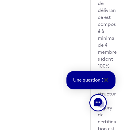
de
délivran
ce est
compos
é à
minima
de 4
membre
s (dont
100%
sont
extérieu
Une question ?
rs à la
structur
e).
Le jury
de
certifica
tion est