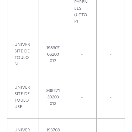
PYREN
EES
(UTTO
P)
UNIVER
198307
SITE DE
66200
-
-
TOULO
017
N
UNIVER
938271
SITE DE
39200
-
-
TOULO
012
USE
UNIVER
193708