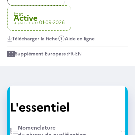
Etat :
Active
à partir du 01-09-2026
Télécharger la fiche
Aide en ligne
Supplément Europass :
FR
-
EN
L'essentiel
Nomenclature
du niveau de qualification