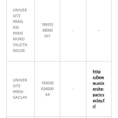
UNIVER
SITE
PARIS
199312
XIII
38000
-
-
PARIS
017
NORD
VILLETA
NEUSE
http
s://ww
UNIVER
130026
w.univ
SITE
024000
-
ersite-
PARIS-
54
paris-s
SACLAY
aclay.f
r/