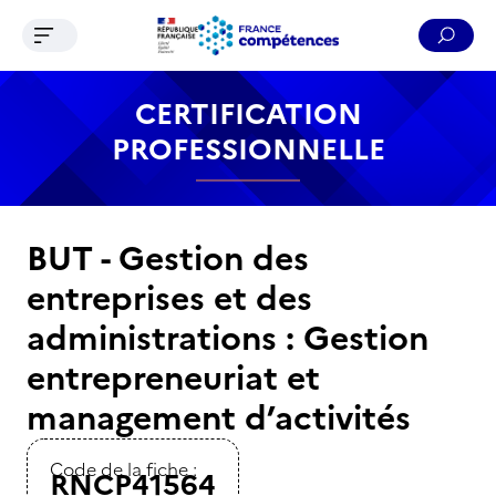
Ouvrir le menu de navigation
Reche
Contenu
Recherche
Menu
Pied de page
CERTIFICATION
PROFESSIONNELLE
BUT - Gestion des
entreprises et des
administrations : Gestion
entrepreneuriat et
management d’activités
Code de la fiche :
RNCP41564