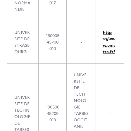
NORMA
017
NDIE
UNIVER
http
130005
SITE DE
s://ww
45700
-
STRASB
w.unis
010
OURG
tra.fr/
UNIVE
RSITE
DE
TECH
UNIVER
NOLO
SITE DE
196500
GIE
TECHN
48200
TARBES
-
OLOGIE
019
OCCIT
DE
ANIE
TARBES