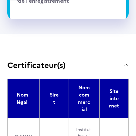
de l’enregistrement
Certificateur(s)
Nom
Site
Nom
Sire
com
inte
légal
t
merc
rnet
ial
Institut