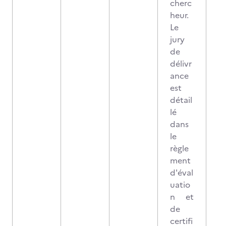
cherc
heur.
Le
jury
de
délivr
ance
est
détail
lé
dans
le
règle
ment
d'éval
uatio
n et
de
certifi