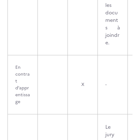
les
docu
ment
s à
joindr
e.
En
contra
t
X
-
d’appr
entissa
ge
Le
jury