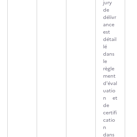
jury
de
délivr
ance
est
détail
lé
dans
le
règle
ment
d'éval
uatio
n et
de
certifi
catio
n
dans