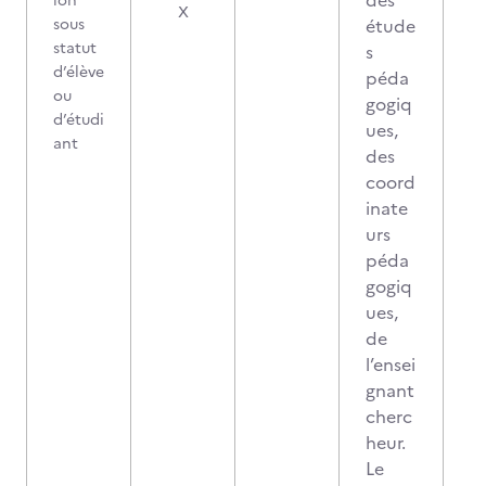
des
ion
0
X
sous
étude
statut
s
d’élève
péda
ou
gogiq
d’étudi
ues,
ant
des
coord
inate
urs
péda
gogiq
ues,
de
l’ensei
gnant
cherc
heur.
Le