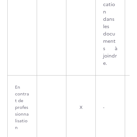
catio
n
dans
les
docu
ment
s à
joindr
e.
En
contra
t de
profes
X
-
sionna
lisatio
n