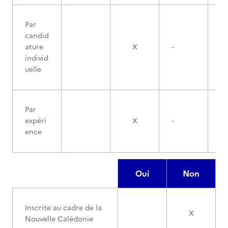
Par
candid
ature
X
-
individ
uelle
Par
expéri
X
-
ence
Oui
Non
Inscrite au cadre de la
X
Nouvelle Calédonie