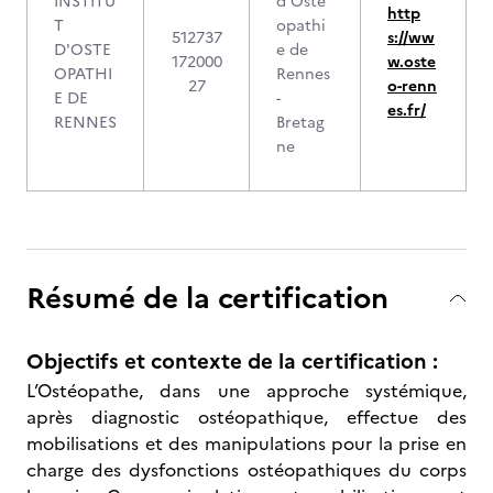
INSTITU
d'Osté
http
T
opathi
512737
s://ww
D'OSTE
e de
172000
w.oste
OPATHI
Rennes
27
o-renn
E DE
-
es.fr/
RENNES
Bretag
ne
Résumé de la certification
Objectifs et contexte de la certification :
L’Ostéopathe, dans une approche systémique,
après diagnostic ostéopathique, effectue des
mobilisations et des manipulations pour la prise en
charge des dysfonctions ostéopathiques du corps