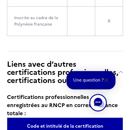
Inscrite au cadre de la
X
Polynésie française
Liens avec d’autres
certifications professionnelles,
certifications ou habilitations
Une question ?
Certifications professionnelles
enregistrées au RNCP en correspondance
totale :
Code et intitulé de la certification