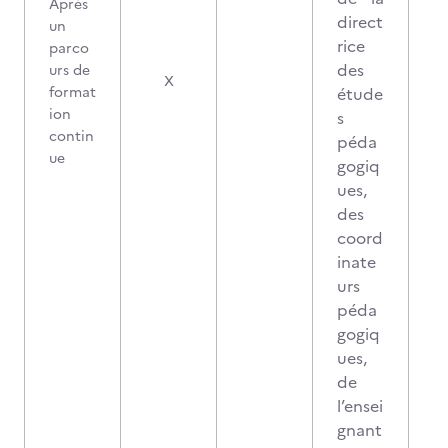
Après
direct
un
rice
parco
des
urs de
0
X
format
étude
ion
s
contin
péda
ue
gogiq
ues,
des
coord
inate
urs
péda
gogiq
ues,
de
l’ensei
gnant