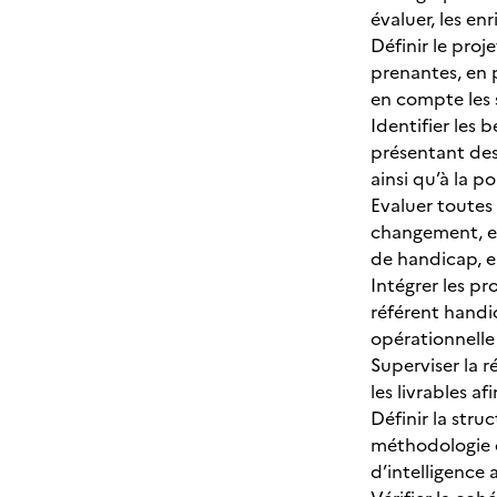
évaluer, les en
Définir le proj
prenantes, en p
en compte les 
Identifier les 
présentant des
ainsi qu’à la p
Evaluer toutes 
changement, en
de handicap, 
Intégrer les pr
référent handi
opérationnelle
Superviser la r
les livrables a
Définir la stru
méthodologie d
d’intelligence ar