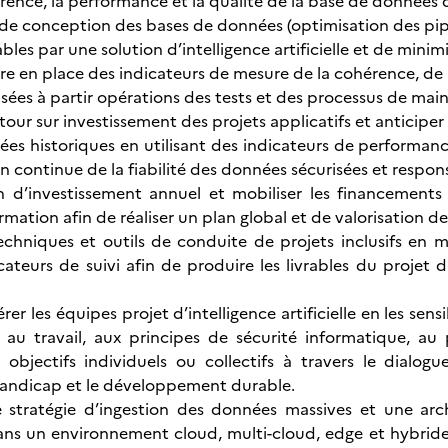
érence, la performance et la qualité de la base de données 
e conception des bases de données (optimisation des pipe
bles par une solution d’intelligence artificielle et de mini
tre en place des indicateurs de mesure de la cohérence, de 
sées à partir opérations des tests et des processus de mai
tour sur investissement des projets applicatifs et anticiper 
es historiques en utilisant des indicateurs de performance 
on continue de la fiabilité des données sécurisées et respon
n d’investissement annuel et mobiliser les financements
mation afin de réaliser un plan global et de valorisation d
techniques et outils de conduite de projets inclusifs en
cateurs de suivi afin de produire les livrables du projet 
rer les équipes projet d’intelligence artificielle en les sen
 au travail, aux principes de sécurité informatique, au
s objectifs individuels ou collectifs à travers le dial
handicap et le développement durable.
 stratégie d’ingestion des données massives et une arc
ns un environnement cloud, multi-cloud, edge et hybrides