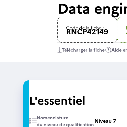
Data engi
Code de la fiche :
RNCP42149
Télécharger la fiche
Aide en
L'essentiel
Nomenclature
Niveau 7
du niveau de qualification