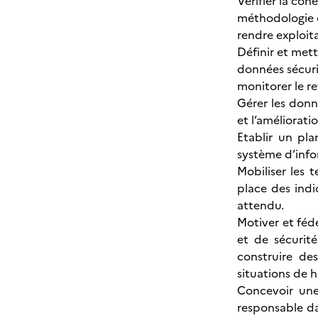
Vérifier la coh
méthodologie d
rendre exploita
Définir et met
données sécuri
monitorer le re
Gérer les donné
et l’améliorati
Etablir un pla
système d’infor
Mobiliser les 
place des indi
attendu.
Motiver et fédé
et de sécurité
construire de
situations de 
Concevoir une
responsable da