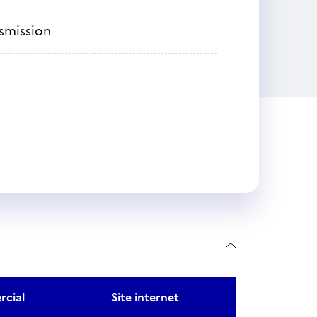
nsmission
cial
Site internet