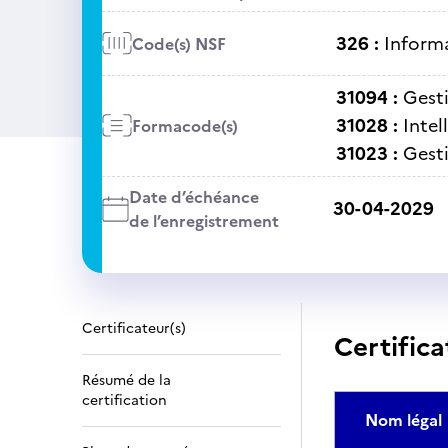
326 :
Informa
Code(s) NSF
31094 :
Gest
31028 :
Intel
Formacode(s)
31023 :
Gest
Date d’échéance
30-04-2029
de l’enregistrement
Certificateur(s)
Certifica
Résumé de la
certification
Nom légal