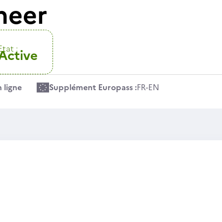
neer
Etat :
Active
 ligne
Supplément Europass :
FR
-
EN