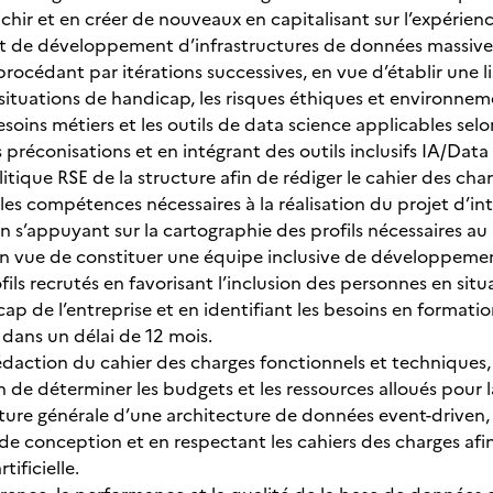
richir et en créer de nouveaux en capitalisant sur l’expérien
et de développement d’infrastructures de données massives à
rocédant par itérations successives, en vue d’établir une l
situations de handicap, les risques éthiques et environne
besoins métiers et les outils de data science applicables sel
 préconisations et en intégrant des outils inclusifs IA/Dat
olitique RSE de la structure afin de rédiger le cahier des cha
les compétences nécessaires à la réalisation du projet d’inte
 s’appuyant sur la cartographie des profils nécessaires au 
en vue de constituer une équipe inclusive de développem
ofils recrutés en favorisant l’inclusion des personnes en si
cap de l’entreprise et en identifiant les besoins en format
 dans un délai de 12 mois.
édaction du cahier des charges fonctionnels et techniques, e
fin de déterminer les budgets et les ressources alloués pour l
cture générale d’une architecture de données event-driven, 
e conception et en respectant les cahiers des charges afi
tificielle.