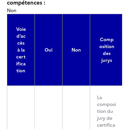
compétences :
Non
Voie
d’ac
Comp
cès
osition
à la
Oui
Non
des
cert
jurys
ifica
tion
La
composi
tion du
jury de
certifica