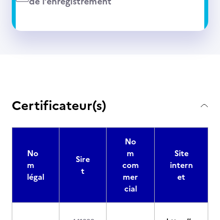
de l’enregistrement
Certificateur(s)
No
No
m
Site
Sire
m
com
intern
t
légal
mer
et
cial