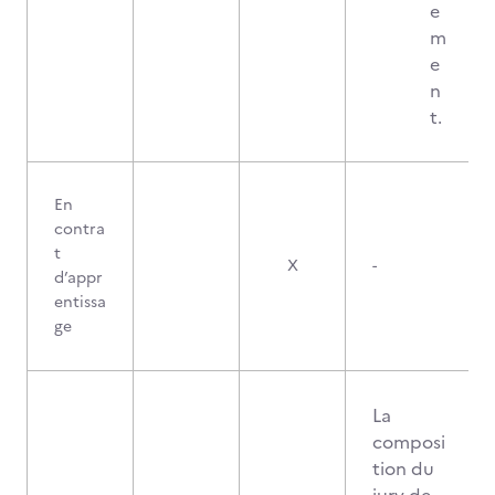
e
m
e
n
t.
En
contra
t
X
-
d’appr
entissa
ge
La
composi
tion du