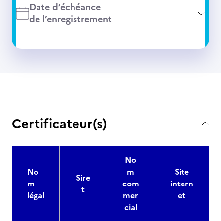
Date d’échéance
de l’enregistrement
Certificateur(s)
No
No
m
Site
Sire
m
com
intern
t
légal
mer
et
cial