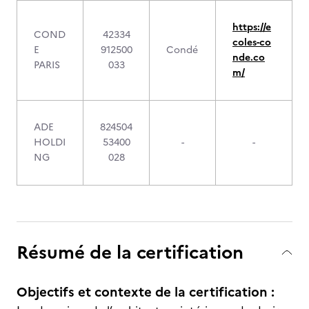
https://e
COND
42334
coles-co
E
912500
Condé
nde.co
PARIS
033
m/
ADE
824504
HOLDI
53400
-
-
NG
028
Résumé de la certification
Objectifs et contexte de la certification :