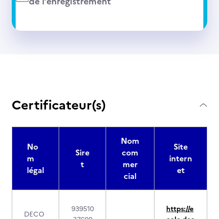
de l’enregistrement
Certificateur(s)
Nom
No
Site
Sire
com
m
intern
t
mer
légal
et
cial
939510
https://e
DECO