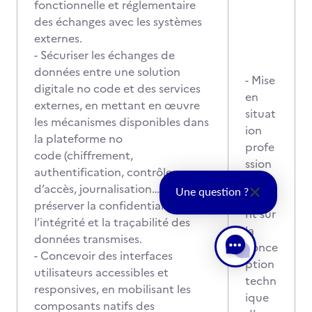
fonctionnelle et réglementaire
des échanges avec les systèmes
externes.
- Sécuriser les échanges de
données entre une solution
- Mise
digitale no code et des services
en
externes, en mettant en œuvre
situat
les mécanismes disponibles dans
ion
la plateforme no
profe
code (chiffrement,
ssion
authentification, contrôle
nelle
d’accès, journalisation…), afin de
Une question ?
porta
préserver la confidentialité,
nt sur
l’intégrité et la traçabilité des
la
données transmises.
conce
- Concevoir des interfaces
ption
utilisateurs accessibles et
techn
responsives, en mobilisant les
ique
composants natifs des