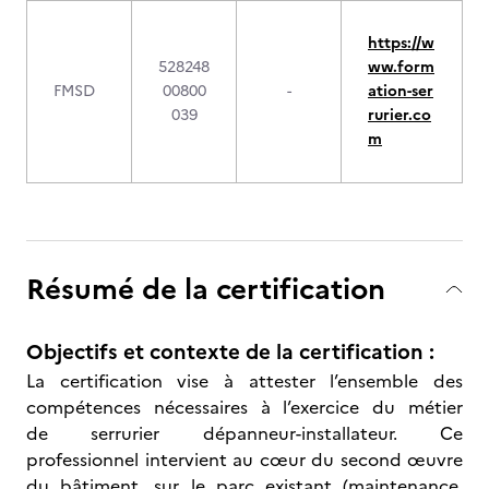
https://w
528248
ww.form
FMSD
00800
-
ation-ser
039
rurier.co
m
Résumé de la certification
Objectifs et contexte de la certification :
La certification vise à attester l’ensemble des
compétences nécessaires à l’exercice du métier
de serrurier dépanneur-installateur. Ce
professionnel intervient au cœur du second œuvre
du bâtiment, sur le parc existant (maintenance,