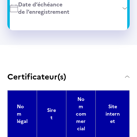
Date d’échéance
de l’enregistrement
Certificateur(s)
No
No
m
Site
Sire
m
com
intern
t
légal
mer
et
cial