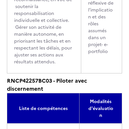
réflexive de
soutenir la
l’implicatio
responsabilisation
n et des
individuelle et collective.
rôles
Gérer son activité de
assumés
manière autonome, en
dans un
priorisant les tâches et en
projet- e-
respectant les délais, pour
portfolio
ajuster ses actions aux
résultats attendus.
RNCP42257BC03 - Piloter avec
discernement
Modalités
Liste de compétences
d'évaluatio
n