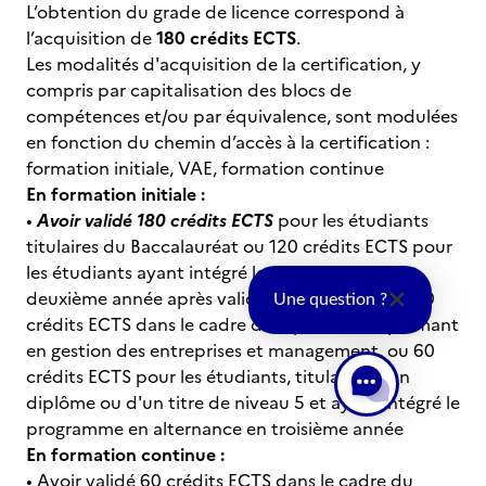
L’obtention du grade de licence correspond à
l’acquisition de
180 crédits ECTS
.
Les modalités d'acquisition de la certification, y
compris par capitalisation des blocs de
compétences et/ou par équivalence, sont modulées
en fonction du chemin d’accès à la certification :
formation initiale, VAE, formation continue
En formation initiale :
•
Avoir validé 180 crédits ECTS
pour les étudiants
titulaires du Baccalauréat ou 120 crédits ECTS pour
les étudiants ayant intégré le programme en
deuxième année après validation préalable de 60
Une question ?
crédits ECTS dans le cadre d'un parcours diplômant
en gestion des entreprises et management, ou 60
crédits ECTS pour les étudiants, titulaires d'un
diplôme ou d'un titre de niveau 5 et ayant intégré le
programme en alternance en troisième année
En formation continue :
• Avoir validé 60 crédits ECTS dans le cadre du