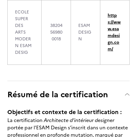
ECOLE
http
SUPER
s://ww
DES
38204
ESAM
w.esa
ARTS
56980
DESIG
mdesi
MODER
0018
N
gn.co
N ESAM
m/
DESIG
Résumé de la certification
Objectifs et contexte de la certification :
La certification
Architecte d’intérieur designer
portée par l’ESAM Design s’inscrit dans un contexte
professionnel en profonde mutation, marqué par