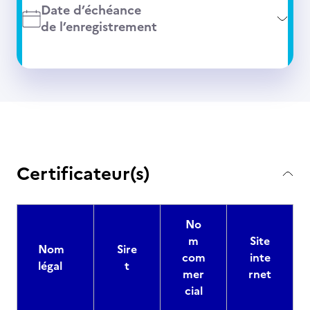
Date d’échéance
de l’enregistrement
Certificateur(s)
No
m
Site
Nom
Sire
com
inte
légal
t
mer
rnet
cial