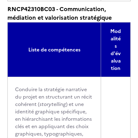
RNCP42310BC03 - Communication,
médiation et valorisation stratégique
Mod
alité
s
Liste de compétences
d'év
alua
tion
Conduire la stratégie narrative
du projet en structurant un récit
cohérent (
storytelling
) et une
identité graphique spécifique,
en hiérarchisant les informations
clés et en appliquant des choix
graphiques, typographiques,