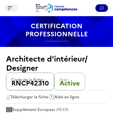
Ouvrir le menu de navigation
Reche
Contenu
Recherche
Menu
Pied de page
CERTIFICATION
PROFESSIONNELLE
Architecte d'intérieur/
Designer
Code de la fiche :
Etat :
RNCP42310
Active
Télécharger la fiche
Aide en ligne
Supplément Europass :
FR
-
EN