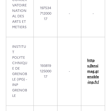
VATOIRE
197534
NATION
712000
-
-
AL DES
17
ARTS ET
METIERS
INSTITU
T
POLYTE
http
CHNIQU
193819
s://ensi
E DE
125000
-
mag.gr
GRENOB
17
enoble
LE (IPG) -
-inp.fr/
INP
GRENOB
LE