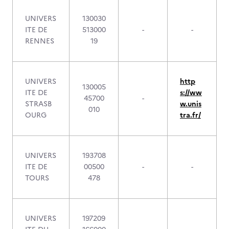
UNIVERS
130030
ITE DE
513000
-
-
RENNES
19
UNIVERS
http
130005
ITE DE
s://ww
45700
-
STRASB
w.unis
010
OURG
tra.fr/
UNIVERS
193708
ITE DE
00500
-
-
TOURS
478
UNIVERS
197209