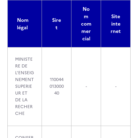
No
m
Site
Nom
Sire
com
inte
légal
t
mer
rnet
cial
MINISTE
RE DE
L'ENSEIG
NEMENT
110044
SUPERIE
013000
-
-
UR ET
40
DE LA
RECHER
CHE
CONSER