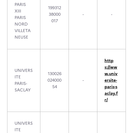
PARIS
199312
XIII
38000
-
-
PARIS
017
NORD
VILLETA
NEUSE
http
s://ww
UNIVERS
130026
w.univ
ITE
024000
-
ersite-
PARIS-
54
paris-s
SACLAY
aclay.f
r/
UNIVERS
ITE