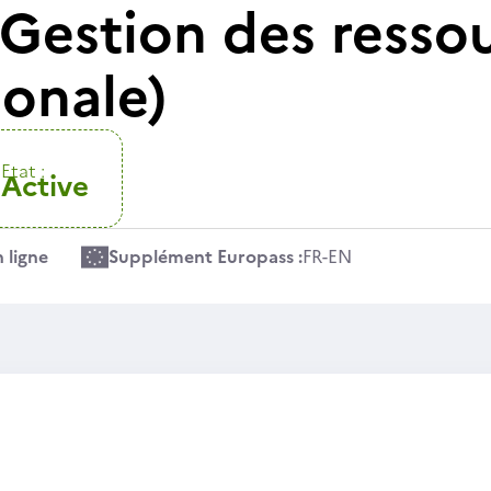
Gestion des resso
ionale)
Etat :
Active
 ligne
Supplément Europass :
FR
-
EN