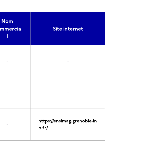
Nom
mmercia
Site internet
l
-
-
-
-
https://ensimag.grenoble-in
-
p.fr/