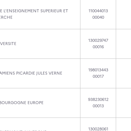
E L'ENSEIGNEMENT SUPERIEUR ET
110044013
ERCHE
00040
130029747
VERSITE
00016
198013443
AMIENS PICARDIE JULES VERNE
00017
938230612
 BOURGOGNE EUROPE
00013
130028061