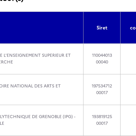
Siret
co
E L'ENSEIGNEMENT SUPERIEUR ET
110044013
ERCHE
00040
IRE NATIONAL DES ARTS ET
197534712
00017
LYTECHNIQUE DE GRENOBLE (IPG) -
193819125
LE
00017