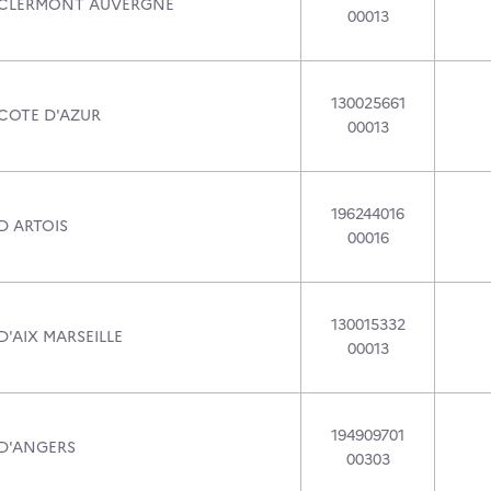
 CLERMONT AUVERGNE
00013
130025661
 COTE D'AZUR
00013
196244016
D ARTOIS
00016
130015332
D'AIX MARSEILLE
00013
194909701
 D'ANGERS
00303