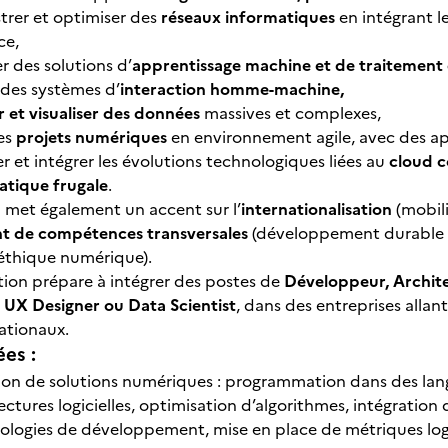
trer et optimiser des
réseaux informatiques
en intégrant l
ce,
r des solutions d’
apprentissage machine et de traitement
 des systèmes d’
interaction homme-machine,
 et visualiser des données
massives et complexes,
es
projets numériques
en environnement agile, avec des 
r et intégrer les évolutions technologiques liées au
cloud c
atique frugale
.
n met également un accent sur l’
internationalisation
(mobili
 de compétences transversales
(développement durable e
thique numérique).
ation prépare à intégrer des postes de
Développeur, Archite
 UX Designer ou Data Scientist
, dans des entreprises alla
ationaux.
ées :
tion de solutions numériques : programmation dans des lan
ectures logicielles, optimisation d’algorithmes, intégration de
logies de développement, mise en place de métriques logic