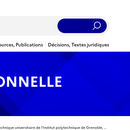
Rechercher
ources, Publications
Décisions, Textes juridiques
IONNELLE
Titre ingénieur - Ingénieur diplômé de l'Ecole polytechnique universitaire de l'Institut polytechnique de Grenoble, spécialité Informatique