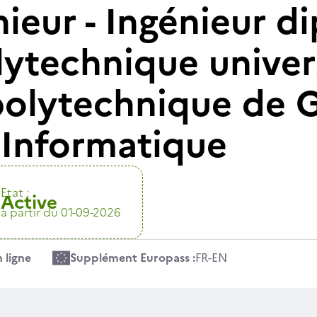
nieur - Ingénieur 
lytechnique univer
 polytechnique de 
é Informatique
Etat :
Active
à partir du 01-09-2026
 ligne
Supplément Europass :
FR
-
EN