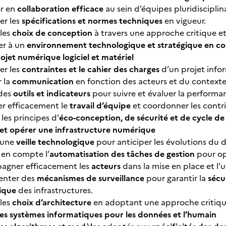
er en
collaboration efficace
au sein d’équipes pluridisciplina
er les
spécifications et normes techniques
en vigueur.
 les
choix de conception
à travers une approche critique e
er à un
environnement technologique et stratégique en co
rojet numérique logiciel et matériel
er les
contraintes et le cahier des charges
d’un projet info
 la
communication
en fonction des acteurs et du contexte
 des
outils et indicateurs
pour suivre et évaluer la performa
er efficacement le
travail d’équipe
et coordonner les contri
 les principes d’
éco-conception, de sécurité et de cycle de 
et opérer une infrastructure numérique
 une
veille technologique
pour anticiper les évolutions du 
 en compte l’
automatisation des tâches de gestion
pour opt
gner efficacement les
acteurs
dans la mise en place et l’u
enter des
mécanismes de surveillance
pour garantir la
sécu
ique
des infrastructures.
 les
choix d’architecture
en adoptant une approche critiq
es systèmes informatiques pour les données et l’humain