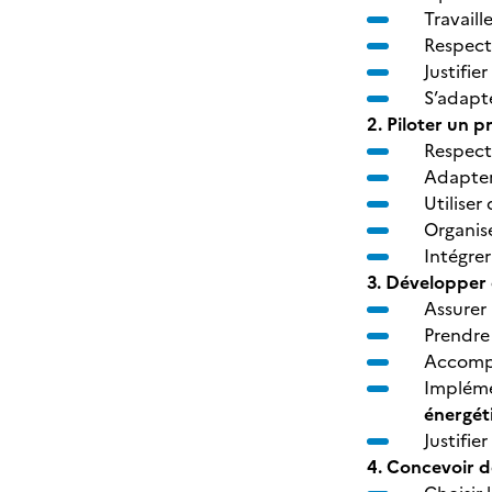
Travaill
Respect
Justifier
S’adapt
2. Piloter un p
Respect
Adapter
Utiliser
Organis
Intégrer
3. Développer 
Assurer
Prendre
Accompa
Implém
énergét
Justifier
4. Concevoir d