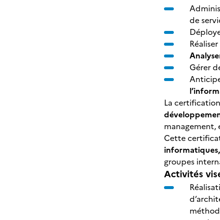
Adminis
de servi
Déploye
Réaliser
Analyser
Gérer d
Anticipe
l’inform
La certificatio
développement
management, é
Cette certific
informatiques,
groupes intern
Activités vis
Réalisa
d’archit
méthodo