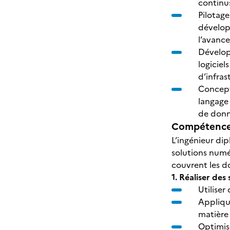
continu
Pilotage
développ
l’avance
Dévelop
logiciel
d’infras
Concept
langage
de donn
Compétences
L’ingénieur di
solutions numé
couvrent les d
1. Réaliser des
Utiliser
Appliqu
matière
Optimise