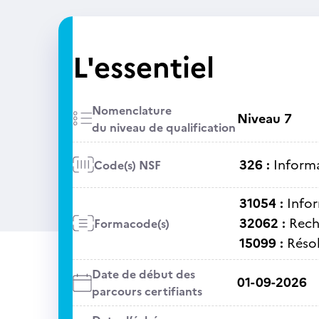
L'essentiel
Nomenclature
Niveau 7
du niveau de qualification
326 :
Informa
Code(s) NSF
31054 :
Info
32062 :
Rech
Formacode(s)
15099 :
Réso
Date de début des
01-09-2026
parcours certifiants