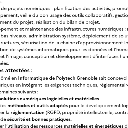
s.
 de projets numériques : planification des activités, prom
ement, veille du bon usage des outils collaboratifs, gest
ment du projet, réalisation du bilan de projet.
pement et maintenance des infrastructures numériques : 
s bas niveaux, administration système, déploiement de soluti
tructures, sécurisation de la chaine d’approvisionnement log
ion de systèmes informatiques pour les données et l’huma
 et l’image, conception et développement d’interfaces hum
ées.
 attestées :
plômé en
Informatique de Polytech Grenoble
sait concevoir
riques en intégrant les exigences techniques, réglementair
omaines suivants :
 solutions numériques logicielles et matérielles
 des
méthodes et outils adaptés
pour le développement logic
er la
réglementation
(RGPD, propriété intellectuelle, contr
 de
sécurité et bonnes pratiques
.
r l’
utilisation des ressources matérielles et énergétiques
d