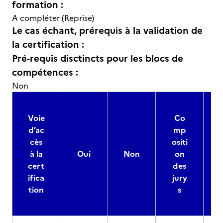
formation :
A compléter (Reprise)
Le cas échant, prérequis à la validation de
la certification :
Pré-requis disctincts pour les blocs de
compétences :
Non
Voie
Co
d’ac
mp
cès
ositi
à la
Oui
Non
on
cert
des
ifica
jury
d
tion
s