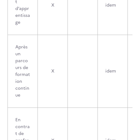
t
X
idem
d’appr
entissa
ge
Après
un
parco
urs de
X
idem
format
ion
contin
ue
En
contra
t de