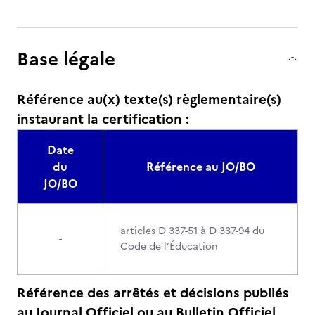
Base légale
Référence au(x) texte(s) règlementaire(s)
instaurant la certification :
Date
du
Référence au JO/BO
JO/BO
articles D 337-51 à D 337-94 du
-
Code de l’Éducation
Référence des arrêtés et décisions publiés
au Journal Officiel ou au Bulletin Officiel