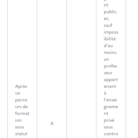
nt
public
et,
sauf
imposs
ibilité
d'au
moins
un
profes
seur
appart
Après
enant
un
à
parco
l'ensei
urs de
gneme
format
nt
ion
privé
X
sous
sous
statut
contra