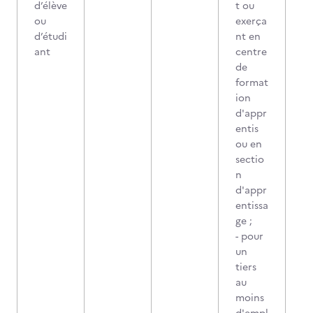
d’élève
t ou
ou
exerça
d’étudi
nt en
ant
centre
de
format
ion
d'appr
entis
ou en
sectio
n
d'appr
entissa
ge ;
- pour
un
tiers
au
moins