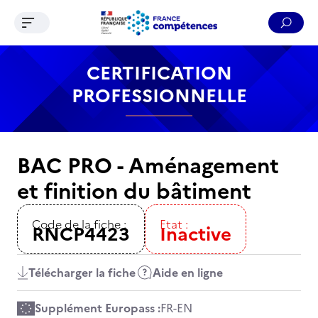
Ouvrir le menu de navigation
Reche
Contenu
Recherche
Menu
Pied de page
CERTIFICATION
PROFESSIONNELLE
BAC PRO - Aménagement
et finition du bâtiment
Code de la fiche :
Etat :
RNCP4423
Inactive
Télécharger la fiche
Aide en ligne
Supplément Europass :
FR
-
EN