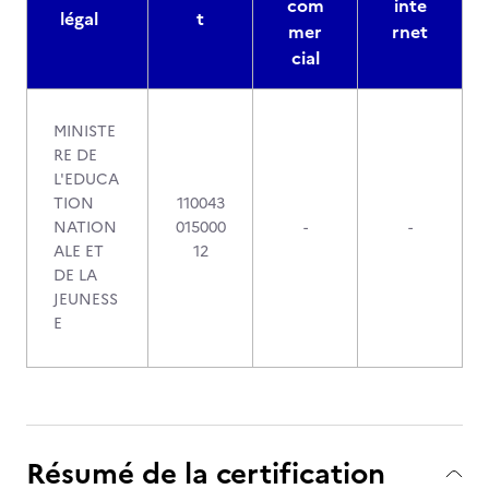
com
inte
légal
t
mer
rnet
cial
MINISTE
RE DE
L'EDUCA
TION
110043
NATION
015000
-
-
ALE ET
12
DE LA
JEUNESS
E
Résumé de la certification