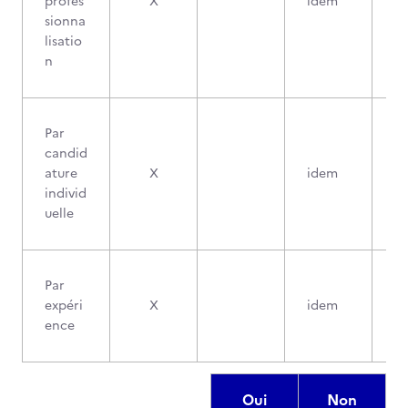
profes
X
idem
sionna
lisatio
n
Par
candid
ature
X
idem
individ
uelle
Par
expéri
X
idem
ence
Oui
Non