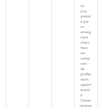
Le
jury,
présid
é par
un
enseig
nant
cherc
heur,
est
comp
osé : -
de
profes
seurs
appart
enant
à
l'ensei
gneme