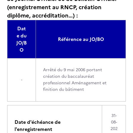
(enregistrement au RNCP, création
diplôme, accréditation…) :
Dat
e du
Référence au JO/BO
JO/B
O
Arrêté du 9 mai 2006 portant
création du baccalauréat
-
professionnel Aménagement et
finition du bâtiment
31-
Date d'échéance de
08-
l'enregistrement
202