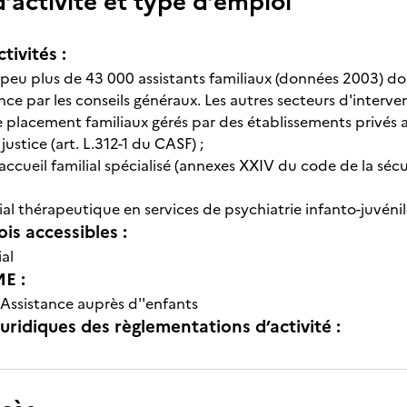
’activité et type d’emploi
tivités :
peu plus de 43 000 assistants familiaux (données 2003) do
ance par les conseils généraux. Les autres secteurs d'interve
de placement familiaux gérés par des établissements privés 
 justice (art. L.312-1 du CASF) ;
d'accueil familial spécialisé (annexes XXIV du code de la séc
ilial thérapeutique en services de psychiatrie infanto-juvénile
is accessibles :
ial
E :
Assistance auprès d''enfants
uridiques des règlementations d’activité :