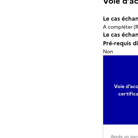
Voie d’a
Le cas échan
A compléter (R
Le cas échant
Pré-requis d
Non
Voie d’acc
certific
Après un par