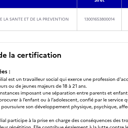
Siret
E LA SANTE ET DE LA PREVENTION
13001653800014
 la certification
ées :
ilial est un travailleur social qui exerce une profession d'
eurs ou de jeunes majeurs de 18 à 21 ans.
onstances imposant une séparation entre parents et enfant,
 procurer à l’enfant ou à l’adolescent, confié par le service q
poursuivre son développement physique, psychique, affecti
ilial participe à la prise en charge des conséquences des tro
eur répétition. Elle contribue également à la lutte contre 