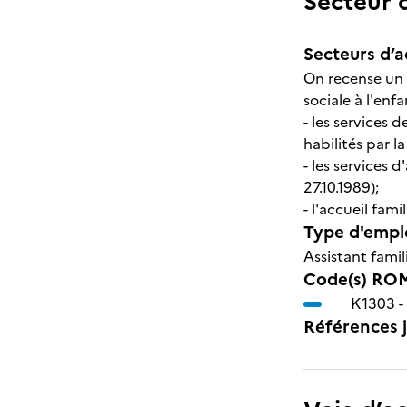
Secteur d
Secteurs d’ac
On recense un 
sociale à l'enf
- les services 
habilités par la
- les services 
27.10.1989);
- l'accueil fam
Type d'emplo
Assistant famil
Code(s) ROM
K1303 -
Références j