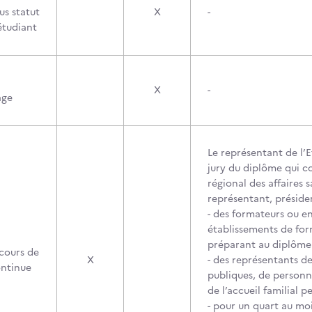
us statut
X
-
étudiant
X
-
age
Le représentant de l’
jury du diplôme qui co
régional des affaires s
représentant, présiden
- des formateurs ou en
établissements de form
préparant au diplôme d
cours de
X
- des représentants de 
ontinue
publiques, de personn
de l’accueil familial 
- pour un quart au mo