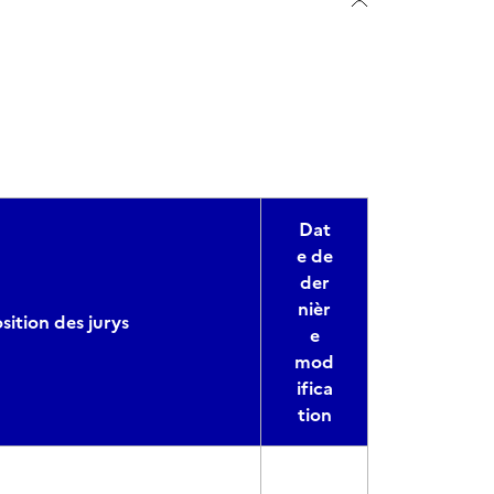
Dat
e de
der
nièr
ition des jurys
e
mod
ifica
tion