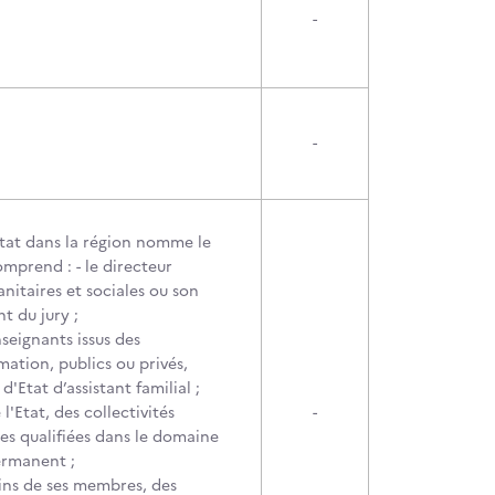
-
-
Etat dans la région nomme le
mprend : - le directeur
anitaires et sociales ou son
t du jury ;
seignants issus des
ation, publics ou privés,
'Etat d’assistant familial ;
l'Etat, des collectivités
-
es qualifiées dans le domaine
permanent ;
ins de ses membres, des