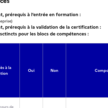
ccès
t, prérequis à l’entrée en formation :
eprise)
, prérequis à la validation de la certification :
isctincts pour les blocs de compétences :
ès à la
Oui
Non
Compos
ation
cours de