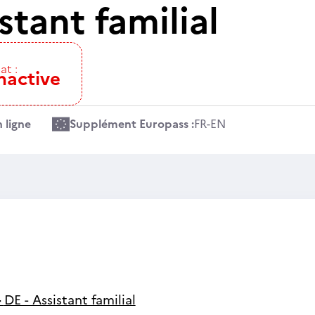
stant familial
at :
nactive
 ligne
Supplément Europass :
FR
-
EN
-
DE - Assistant familial