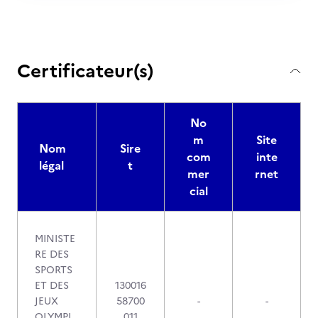
Certificateur(s)
No
m
Site
Nom
Sire
com
inte
légal
t
mer
rnet
cial
MINISTE
RE DES
SPORTS
ET DES
130016
JEUX
58700
-
-
OLYMPI
011