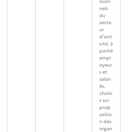
ssion
nels
du
secte
ur
d’acti
vité, à
parité
empl
oyeur
s et
salari
és,
choisi
s sur
prop
ositio
n des
organ