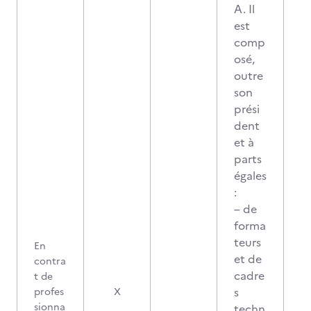
A. Il
est
comp
osé,
outre
son
prési
dent
et à
parts
égales
:
– de
forma
teurs
En
et de
contra
cadre
t de
s
profes
X
sionna
techn