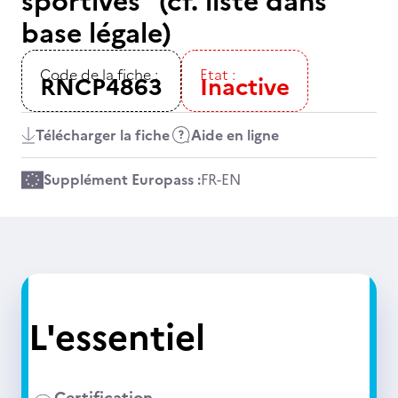
sportives" (cf. liste dans
base légale)
Code de la fiche :
Etat :
RNCP4863
Inactive
Télécharger la fiche
Aide en ligne
Supplément Europass :
FR
-
EN
L'essentiel
Certification