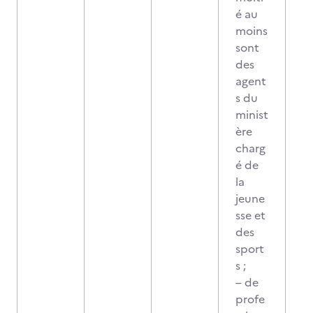
é au
moins
sont
des
agent
s du
minist
ère
charg
é de
la
jeune
sse et
des
sport
s ;
– de
profe