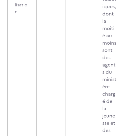
lisatio
iques,
n
dont
la
moiti
é au
moins
sont
des
agent
s du
minist
ère
charg
é de
la
jeune
sse et
des