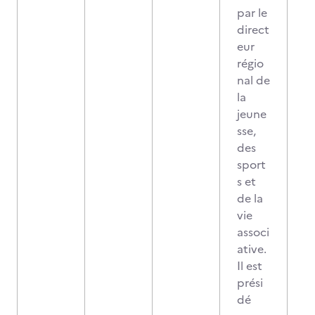
par le
direct
eur
régio
nal de
la
jeune
sse,
des
sport
s et
de la
vie
associ
ative.
Il est
prési
dé