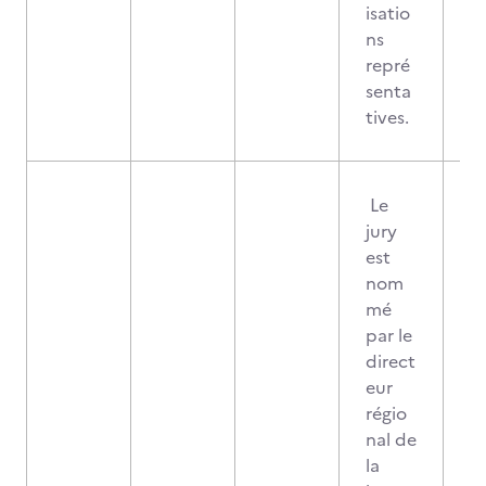
isatio
ns
repré
senta
tives.
Le
jury
est
nom
mé
par le
direct
eur
régio
nal de
la