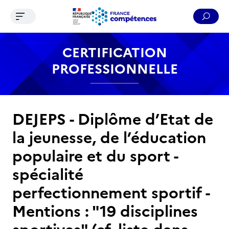
Ouvrir le menu de navigation
Reche
Contenu
Recherche
Menu
Pied de page
CERTIFICATION
PROFESSIONNELLE
DEJEPS - Diplôme d’Etat de
la jeunesse, de l’éducation
populaire et du sport -
spécialité
perfectionnement sportif -
Mentions : "19 disciplines