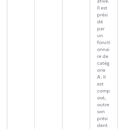
ative.
Il est
prési
dé
par
un
foncti
onnai
re de
catég
orie
A. Il
est
comp
osé,
outre
son
prési
dent