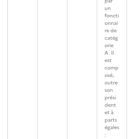
par
un
foncti
onnai
re de
catég
orie
A. Il
est
comp
osé,
outre
son
prési
dent
et à
parts
égales
: