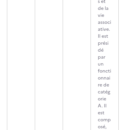
s et
de la
vie
associ
ative.
Il est
prési
dé
par
un
foncti
onnai
re de
catég
orie
A. Il
est
comp
osé,