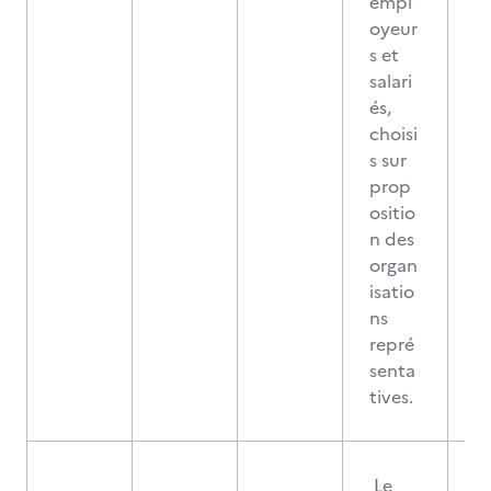
empl
oyeur
s et
salari
és,
choisi
s sur
prop
ositio
n des
organ
isatio
ns
repré
senta
tives.
Le