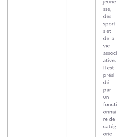
jeune
sse,
des
sport
s et
de la
vie
associ
ative.
Il est
prési
dé
par
un
foncti
onnai
re de
catég
orie