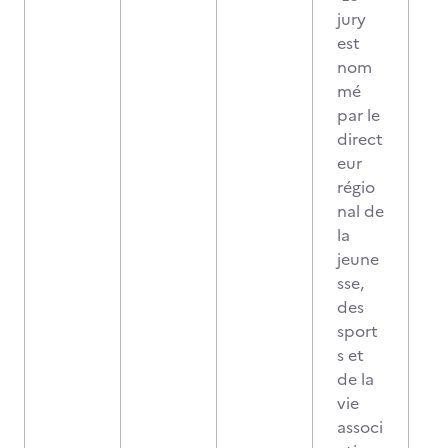
jury
est
nom
mé
par le
direct
eur
régio
nal de
la
jeune
sse,
des
sport
s et
de la
vie
associ