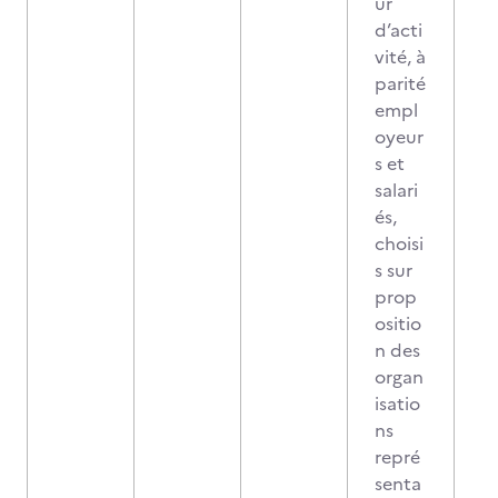
ur
d’acti
vité, à
parité
empl
oyeur
s et
salari
és,
choisi
s sur
prop
ositio
n des
organ
isatio
ns
repré
senta