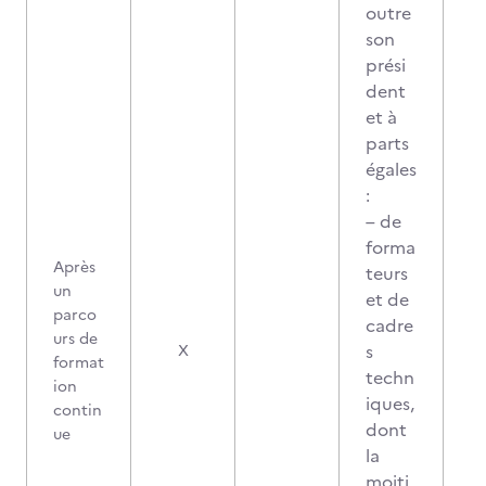
outre
son
prési
dent
et à
parts
égales
:
– de
forma
Après
teurs
un
et de
parco
cadre
urs de
s
X
format
techn
ion
iques,
contin
dont
ue
la
moiti