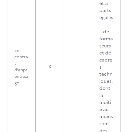
et à
parts
égales
:
– de
forma
teurs
En
et de
contra
cadre
t
s
X
d’appr
techn
entissa
iques,
ge
dont
la
moiti
é au
moins
sont
des