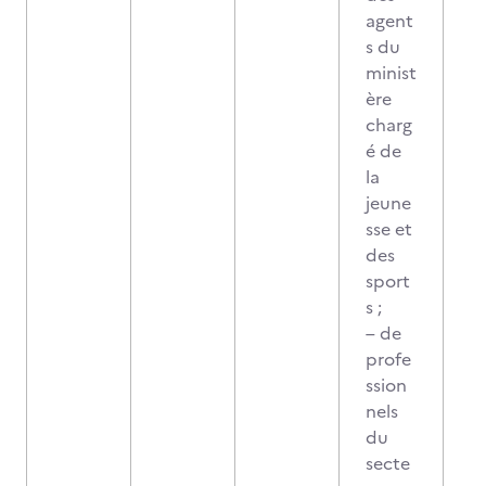
agent
s du
minist
ère
charg
é de
la
jeune
sse et
des
sport
s ;
– de
profe
ssion
nels
du
secte