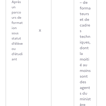
Après
– de
un
forma
parco
teurs
urs de
et de
format
cadre
ion
s
X
sous
techn
statut
iques,
d’élève
dont
ou
la
d’étudi
moiti
ant
é au
moins
sont
des
agent
s du
minist
ère