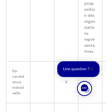
prop
ositio
n des
organ
isatio
ns
repré
senta
tives.
Une question ?
Par
candid
ature
X
-
individ
uelle