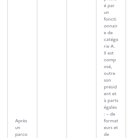
é par
un
foncti
onnair
e de
catégo
rie A.
Il est
comp
osé,
outre
son
présid
ent et
à parts
égales
: – de
Après
format
un
eurs et
parco
de