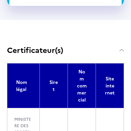
Certificateur(s)
No
m
Site
Nom
Sire
com
inte
légal
t
mer
rnet
cial
MINISTE
RE DES