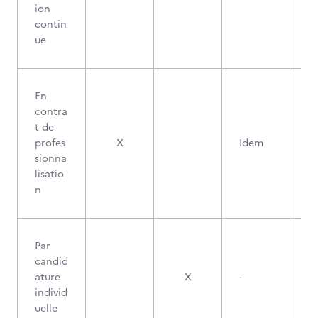
ion
contin
ue
En
contra
t de
profes
X
Idem
sionna
lisatio
n
Par
candid
ature
X
-
individ
uelle