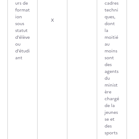
urs de
cadres
format
techni
ion
ques,
X
sous
dont
statut
la
d’élève
moitié
ou
au
d’étudi
moins
ant
sont
des
agents
du
minist
ère
chargé
de la
jeunes
se et
des
sports