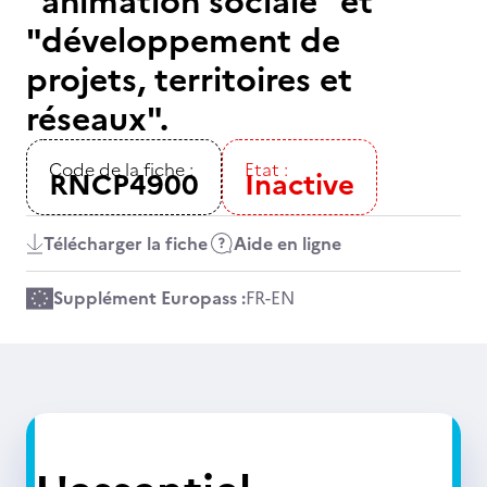
"animation sociale" et
"développement de
projets, territoires et
réseaux".
Code de la fiche :
Etat :
RNCP4900
Inactive
Télécharger la fiche
Aide en ligne
Supplément Europass :
FR
-
EN