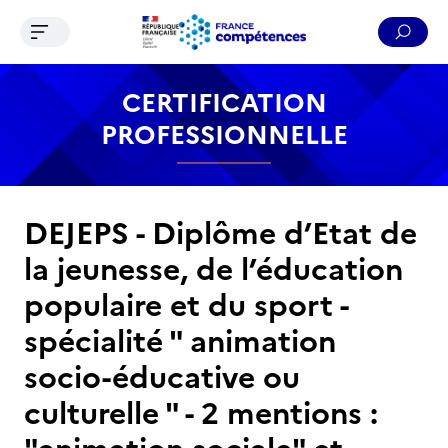
Ouvrir le menu de navigation
Reche
Contenu
Recherche
Menu
Pied de page
CERTIFICATION
PROFESSIONNELLE
DEJEPS - Diplôme d’Etat de
la jeunesse, de l’éducation
populaire et du sport -
spécialité " animation
socio-éducative ou
culturelle " - 2 mentions :