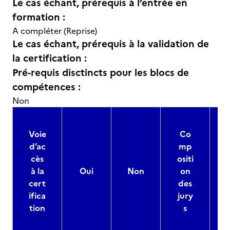
Le cas échant, prérequis à l’entrée en
formation :
A compléter (Reprise)
Le cas échant, prérequis à la validation de
la certification :
Pré-requis disctincts pour les blocs de
compétences :
Non
Voie
Co
d’ac
mp
cès
ositi
à la
Oui
Non
on
cert
des
ifica
jury
d
tion
s