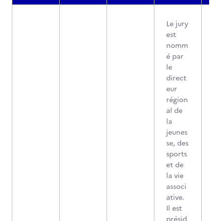
Le jury
est
nomm
é par
le
direct
eur
région
al de
la
jeunes
se, des
sports
et de
la vie
associ
ative.
Il est
présid