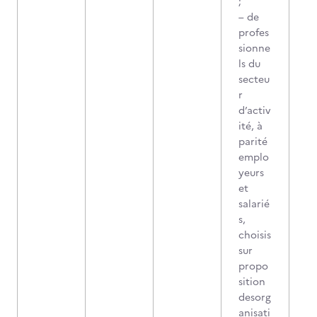
;
– de
profes
sionne
ls du
secteu
r
d’activ
ité, à
parité
emplo
yeurs
et
salarié
s,
choisis
sur
propo
sition
desorg
anisati