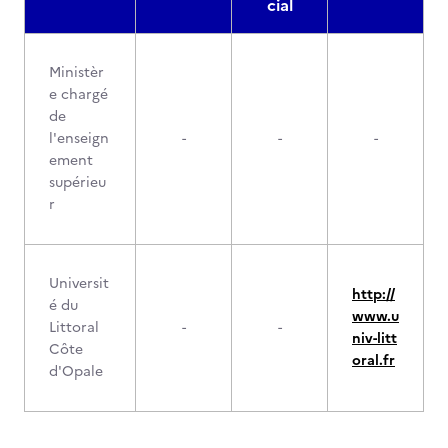
cial
Ministèr
e chargé
de
l'enseign
-
-
-
ement
supérieu
r
Universit
http://
é du
www.u
Littoral
-
-
niv-litt
Côte
oral.fr
d'Opale