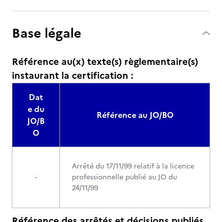
Base légale
Référence au(x) texte(s) règlementaire(s)
instaurant la certification :
Dat
e du
Référence au JO/BO
JO/B
O
Arrêté du 17/11/99 relatif à la licence
-
professionnelle publié au JO du
24/11/99
Référence des arrêtés et décisions publiés