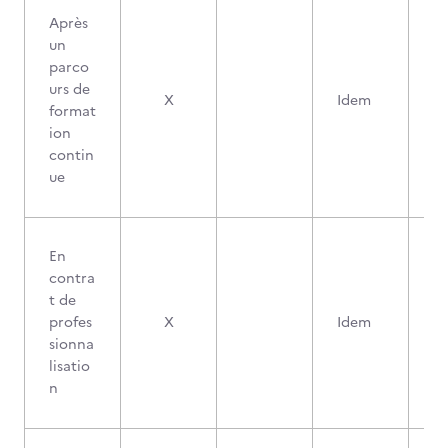
Après
un
parco
urs de
X
Idem
format
ion
contin
ue
En
contra
t de
profes
X
Idem
sionna
lisatio
n