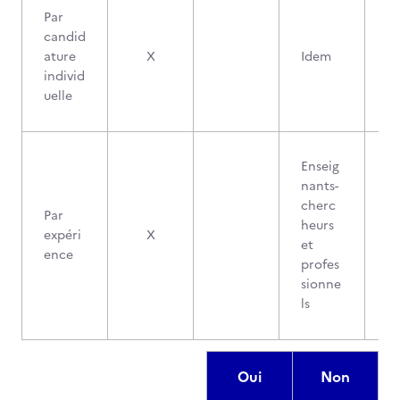
Par
candid
ature
X
Idem
individ
uelle
Enseig
nants-
cherc
Par
heurs
expéri
X
et
ence
profes
sionne
ls
Oui
Non