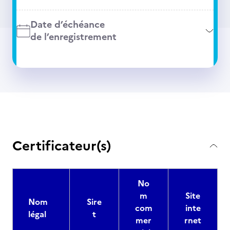
Date d’échéance
de l’enregistrement
Certificateur(s)
No
m
Site
Nom
Sire
com
inte
légal
t
mer
rnet