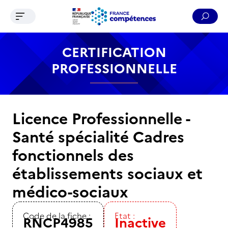
Ouvrir le menu de navigation
Reche
Contenu
Recherche
Menu
Pied de page
CERTIFICATION
PROFESSIONNELLE
Licence Professionnelle -
Santé spécialité Cadres
fonctionnels des
établissements sociaux et
médico-sociaux
Code de la fiche :
Etat :
RNCP4985
Inactive