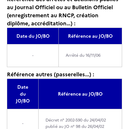
au Journal Officiel ou au Bulletin Officiel
(enregistrement au RNCP, création
diplôme, accréditation…) :
Date du JO/BO
Référence au JO/BO
-
Arrêté du 16/11/06
Référence autres (passerelles...) :
Date
du
Référence au JO/BO
JO/BO
Décret n° 2002-590 du 24/04/02
-
publié au JO n° 98 du 26/04/02