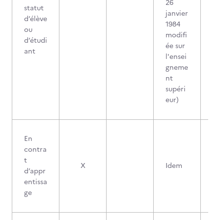
26
statut
janvier
d’élève
1984
ou
modifi
d’étudi
ée sur
ant
l'ensei
gneme
nt
supéri
eur)
En
contra
t
X
Idem
d’appr
entissa
ge