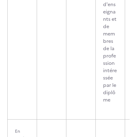
d'ens
eigna
nts et
de
mem
bres
de la
profe
ssion
intére
ssée
par le
diplô
me
En