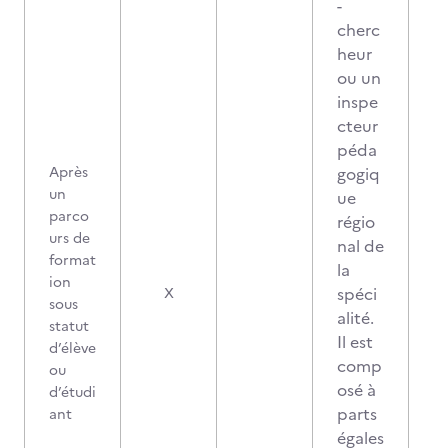
-
cherc
heur
ou un
inspe
cteur
péda
Après
gogiq
un
ue
parco
régio
urs de
nal de
format
la
ion
spéci
X
sous
alité.
statut
Il est
d’élève
comp
ou
osé à
d’étudi
parts
ant
égales