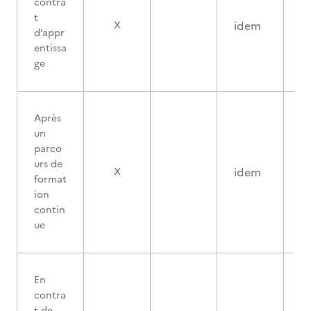
contra
t
idem
X
d’appr
entissa
ge
Après
un
parco
urs de
idem
X
format
ion
contin
ue
En
contra
t de