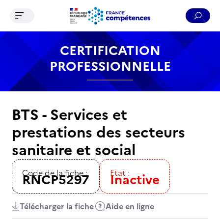
Ouvrir le menu de navigation
Reche
Contenu
Recherche
Menu
Pied de page
CERTIFICATION
PROFESSIONNELLE
BTS - Services et
prestations des secteurs
sanitaire et social
Code de la fiche :
Etat :
RNCP5297
Inactive
Télécharger la fiche
Aide en ligne