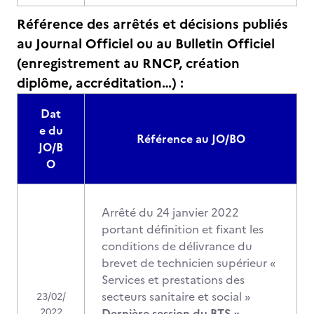
Référence des arrêtés et décisions publiés
au Journal Officiel ou au Bulletin Officiel
(enregistrement au RNCP, création
diplôme, accréditation…) :
Dat
e du
Référence au JO/BO
JO/B
O
Arrêté du 24 janvier 2022
portant définition et fixant les
conditions de délivrance du
brevet de technicien supérieur «
Services et prestations des
secteurs sanitaire et social »
23/02/
2022
Dernière session du BTS «