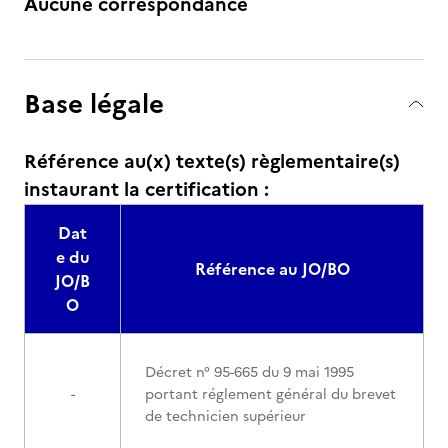
Aucune correspondance
Base légale
Référence au(x) texte(s) règlementaire(s)
instaurant la certification :
Dat
e du
Référence au JO/BO
JO/B
O
Décret n° 95-665 du 9 mai 1995
-
portant réglement général du brevet
de technicien supérieur