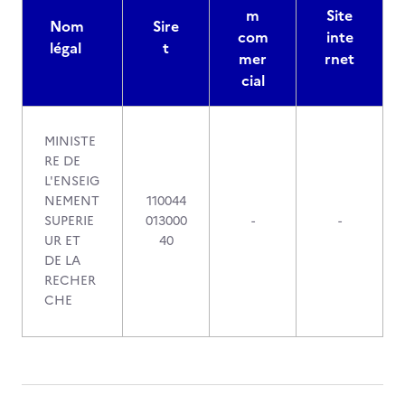
m
Site
Nom
Sire
com
inte
légal
t
mer
rnet
cial
MINISTE
RE DE
L'ENSEIG
NEMENT
110044
SUPERIE
013000
-
-
UR ET
40
DE LA
RECHER
CHE