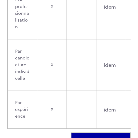
idem
profes
X
sionna
lisatio
n
Par
candid
idem
ature
X
individ
uelle
Par
idem
expéri
X
ence