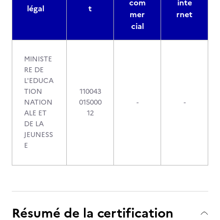
com
inte
légal
t
mer
rnet
cial
MINISTE
RE DE
L'EDUCA
TION
110043
NATION
015000
-
-
ALE ET
12
DE LA
JEUNESS
E
Résumé de la certification