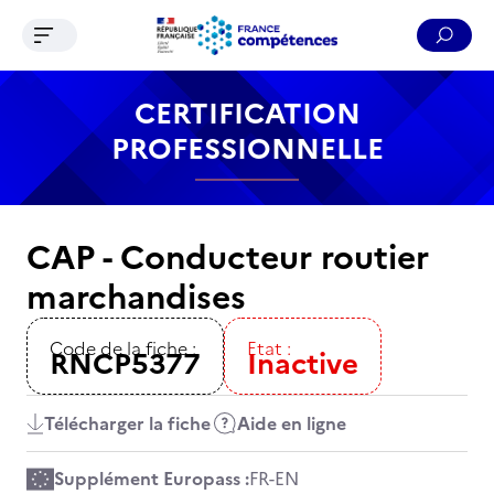
Ouvrir le menu de navigation
Reche
Contenu
Recherche
Menu
Pied de page
CERTIFICATION
PROFESSIONNELLE
CAP - Conducteur routier
marchandises
Code de la fiche :
Etat :
RNCP5377
Inactive
Télécharger la fiche
Aide en ligne
Supplément Europass :
FR
-
EN