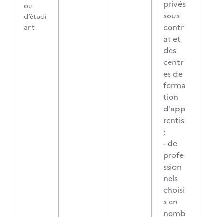
privés
ou
sous
d’étudi
contr
ant
at et
des
centr
es de
forma
tion
d'app
rentis
;
- de
profe
ssion
nels
choisi
s en
nomb