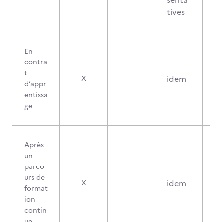
senta
tives
En
contra
t
idem
X
d’appr
entissa
ge
Après
un
parco
urs de
idem
X
format
ion
contin
ue