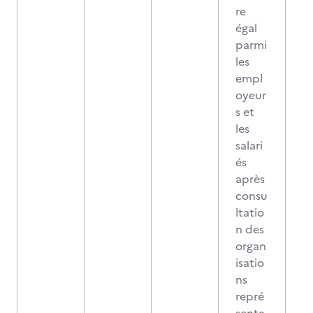
re
égal
parmi
les
empl
oyeur
s et
les
salari
és
après
consu
ltatio
n des
organ
isatio
ns
repré