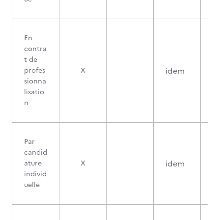
En
contra
t de
idem
profes
X
sionna
lisatio
n
Par
candid
idem
ature
X
individ
uelle