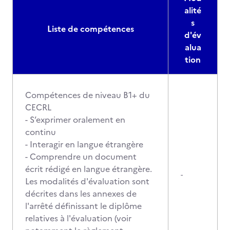
alité
s
Liste de compétences
d'év
alua
tion
Compétences de niveau B1+ du
CECRL
- S’exprimer oralement en
continu
- Interagir en langue étrangère
- Comprendre un document
écrit rédigé en langue étrangère.
-
Les modalités d'évaluation sont
décrites dans les annexes de
l'arrêté définissant le diplôme
relatives à l'évaluation (voir