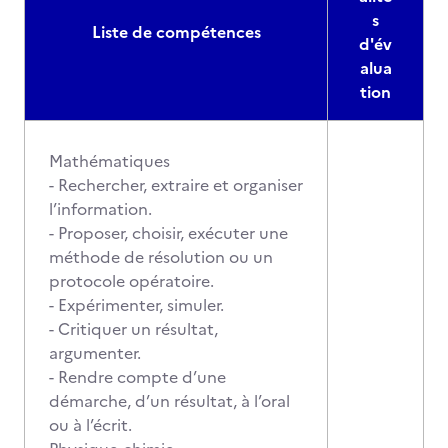
s
Liste de compétences
d'év
alua
tion
Mathématiques
- Rechercher, extraire et organiser
l’information.
- Proposer, choisir, exécuter une
méthode de résolution ou un
protocole opératoire.
- Expérimenter, simuler.
- Critiquer un résultat,
argumenter.
- Rendre compte d’une
démarche, d’un résultat, à l’oral
ou à l’écrit.