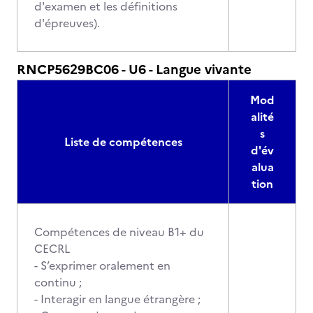
d'examen et les définitions
d'épreuves).
RNCP5629BC06 - U6 - Langue vivante
Mod
alité
s
Liste de compétences
d'év
alua
tion
Compétences de niveau B1+ du
CECRL
- S’exprimer oralement en
continu ;
- Interagir en langue étrangère ;