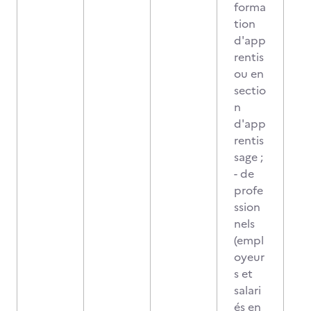
forma
tion
d'app
rentis
ou en
sectio
n
d'app
rentis
sage ;
- de
profe
ssion
nels
(empl
oyeur
s et
salari
és en