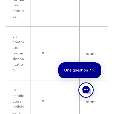
ion
contin
ue
En
contra
t de
idem
profes
X
sionna
lisatio
n
Une question ?
Par
candid
idem
ature
X
individ
uelle