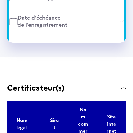
Date d’échéance
de l’enregistrement
Certificateur(s)
No
m
Site
Nom
Sire
com
inte
légal
t
mer
rnet