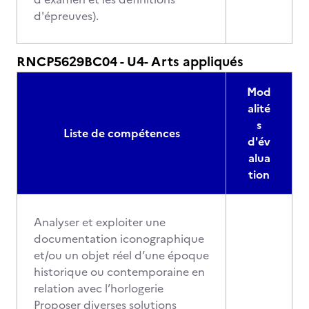
d'épreuves).
RNCP5629BC04 - U4- Arts appliqués
Mod
alité
s
Liste de compétences
d'év
alua
tion
Analyser et exploiter une
documentation iconographique
et/ou un objet réel d’une époque
historique ou contemporaine en
relation avec l’horlogerie
Proposer diverses solutions