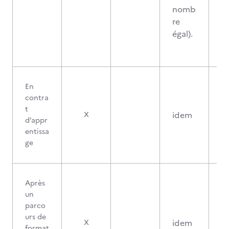
nomb
re
égal).
En
contra
t
idem
X
d’appr
entissa
ge
Après
un
parco
urs de
idem
X
format