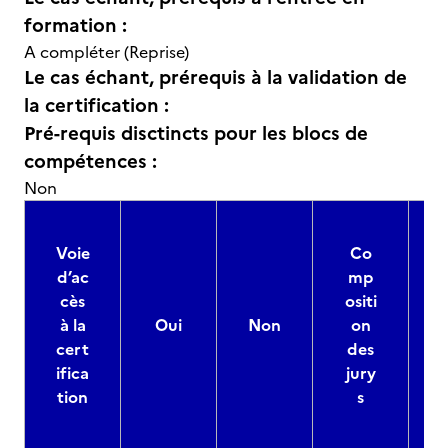
formation :
A compléter (Reprise)
Le cas échant, prérequis à la validation de
la certification :
Pré-requis disctincts pour les blocs de
compétences :
Non
Voie
Co
d’ac
mp
cès
ositi
à la
Oui
Non
on
cert
des
ifica
jury
d
tion
s