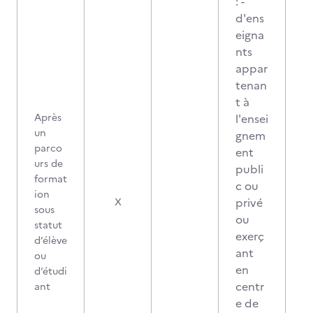
: -
d'ens
eigna
nts
appar
tenan
t à
Après
l'ensei
un
gnem
parco
ent
urs de
publi
format
c ou
ion
privé
X
sous
ou
statut
exerç
d’élève
ant
ou
en
d’étudi
centr
ant
e de