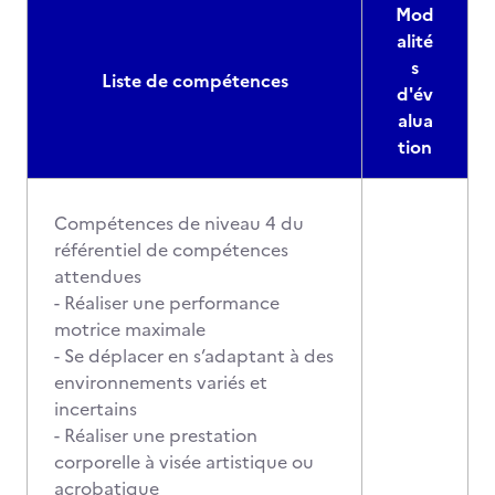
Mod
alité
s
Liste de compétences
d'év
alua
tion
Compétences de niveau 4 du
référentiel de compétences
attendues
- Réaliser une performance
motrice maximale
- Se déplacer en s’adaptant à des
environnements variés et
incertains
- Réaliser une prestation
corporelle à visée artistique ou
acrobatique