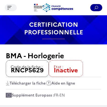
Ouvrir le menu de navigation
Reche
Contenu
Recherche
Menu
Pied de page
CERTIFICATION
PROFESSIONNELLE
BMA - Horlogerie
Code de la fiche :
Etat :
RNCP5629
Inactive
Télécharger la fiche
Aide en ligne
Supplément Europass :
FR
-
EN