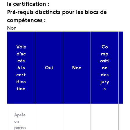
la certification :
Pré-requis disctincts pour les blocs de
compétences :
Non
Voie
Co
d’ac
mp
cès
ositi
à la
Oui
Non
on
cert
des
ifica
jury
d
tion
s
Après
un
parco