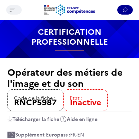
Ouvrir le menu de navigation
Reche
Contenu
Recherche
Menu
Pied de page
CERTIFICATION
PROFESSIONNELLE
Opérateur des métiers de
l'image et du son
Code de la fiche :
Etat :
RNCP5987
Inactive
Télécharger la fiche
Aide en ligne
Supplément Europass :
FR
-
EN