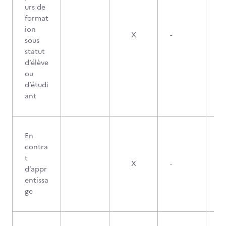
urs de
format
ion
X
-
sous
statut
d’élève
ou
d’étudi
ant
En
contra
t
X
-
d’appr
entissa
ge