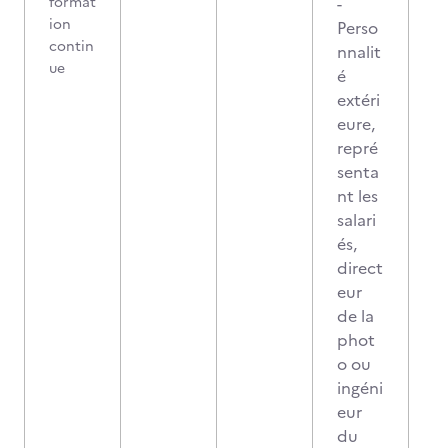
format
-
ion
Perso
contin
nnalit
ue
é
extéri
eure,
repré
senta
nt les
salari
és,
direct
eur
de la
phot
o ou
ingéni
eur
du