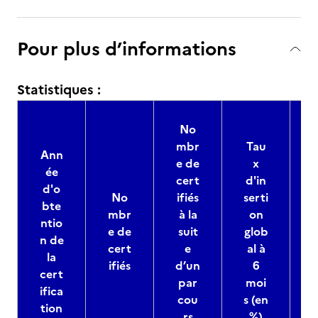
Pour plus d’informations
Statistiques :
No
mbr
Tau
Ann
e de
x
ée
s
cert
d'in
d'o
No
ifiés
serti
bte
mbr
à la
on
ntio
e de
suit
glob
n de
m
cert
e
al à
la
ifiés
d’un
6
cert
par
moi
ifica
cou
s (en
tion
rs
%)