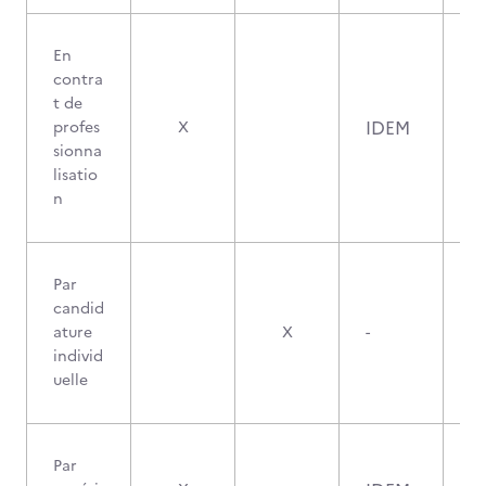
En
contra
t de
IDEM
profes
X
sionna
lisatio
n
Par
candid
ature
X
-
individ
uelle
Par