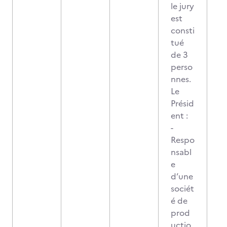
le jury
est
consti
tué
de 3
perso
nnes.
Le
Présid
ent :
-
Respo
nsabl
e
d’une
sociét
é de
prod
uctio