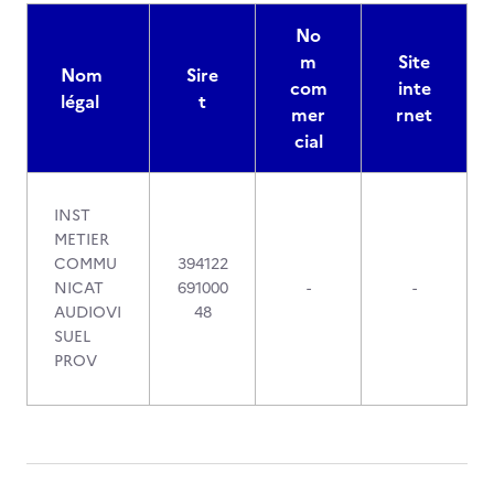
No
m
Site
Nom
Sire
com
inte
légal
t
mer
rnet
cial
INST
METIER
COMMU
394122
NICAT
691000
-
-
AUDIOVI
48
SUEL
PROV