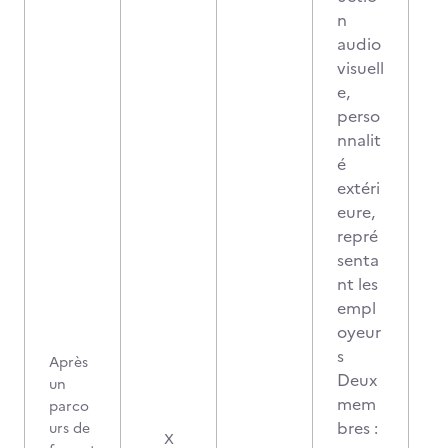
n
audio
visuell
e,
perso
nnalit
é
extéri
eure,
repré
senta
nt les
empl
oyeur
s
Après
Deux
un
mem
parco
bres :
urs de
X