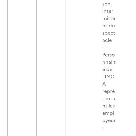
son,
inter
mitte
nt du
spect
acle
-
Perso
nnalit
é de
l’IMC
A
repré
senta
nt les
empl
oyeur
s