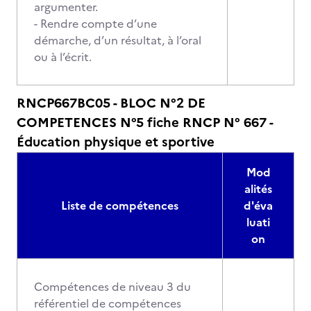
argumenter.
- Rendre compte d’une
démarche, d’un résultat, à l’oral
ou à l’écrit.
RNCP667BC05 - BLOC N°2 DE
COMPETENCES N°5 fiche RNCP N° 667 -
Éducation physique et sportive
Mod
alités
Liste de compétences
d'éva
luati
on
Compétences de niveau 3 du
référentiel de compétences