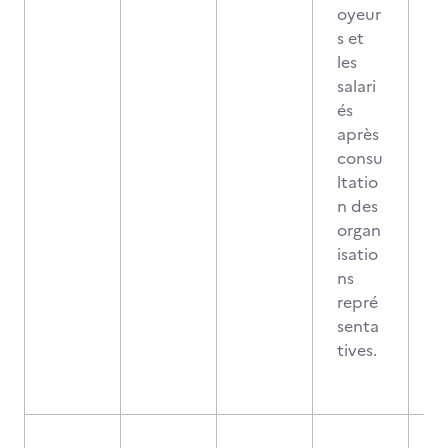
oyeur
s et
les
salari
és
après
consu
ltatio
n des
organ
isatio
ns
repré
senta
tives.