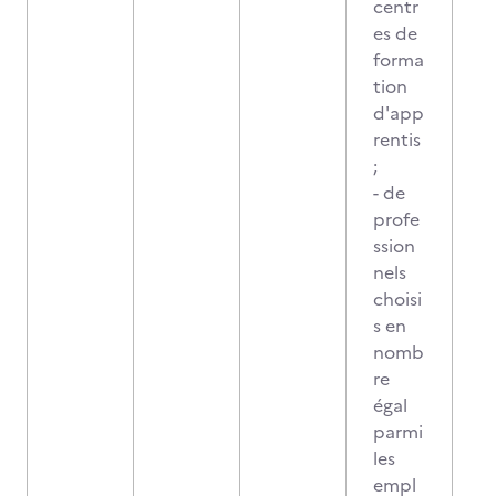
centr
es de
forma
tion
d'app
rentis
;
- de
profe
ssion
nels
choisi
s en
nomb
re
égal
parmi
les
empl