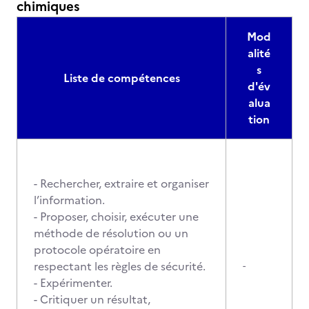
chimiques
Mod
alité
s
Liste de compétences
d'év
alua
tion
- Rechercher, extraire et organiser
l’information.
- Proposer, choisir, exécuter une
méthode de résolution ou un
protocole opératoire en
respectant les règles de sécurité.
-
- Expérimenter.
- Critiquer un résultat,