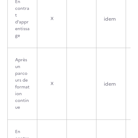
En
contra
t
idem
X
d’appr
entissa
ge
Après
un
parco
urs de
idem
X
format
ion
contin
ue
En