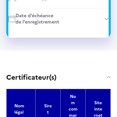
Date d’échéance
de l’enregistrement
Certificateur(s)
No
m
Site
Nom
Sire
com
inte
légal
t
mer
rnet