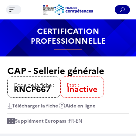
Ouvrir le menu de navigation
Reche
Contenu
Recherche
Menu
Pied de page
CERTIFICATION
PROFESSIONNELLE
CAP - Sellerie générale
Code de la fiche :
Etat :
RNCP667
Inactive
Télécharger la fiche
Aide en ligne
Supplément Europass :
FR
-
EN