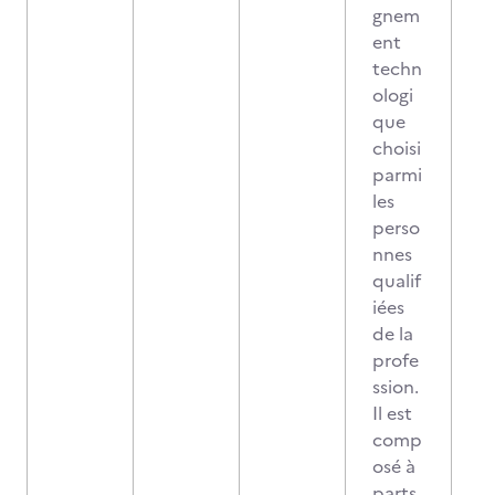
gnem
ent
techn
ologi
que
choisi
parmi
les
perso
nnes
qualif
iées
de la
profe
ssion.
Il est
comp
osé à
parts