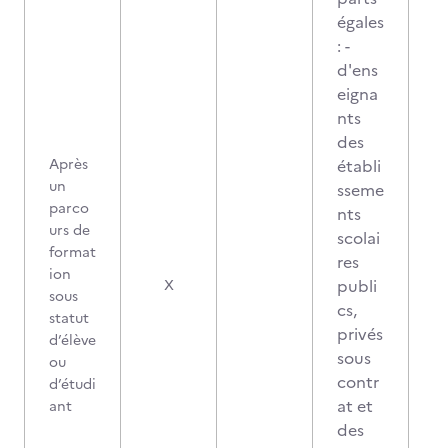
égales
: -
d'ens
eigna
nts
des
Après
établi
un
sseme
parco
nts
urs de
scolai
format
res
ion
publi
X
sous
cs,
statut
privés
d’élève
sous
ou
contr
d’étudi
at et
ant
des