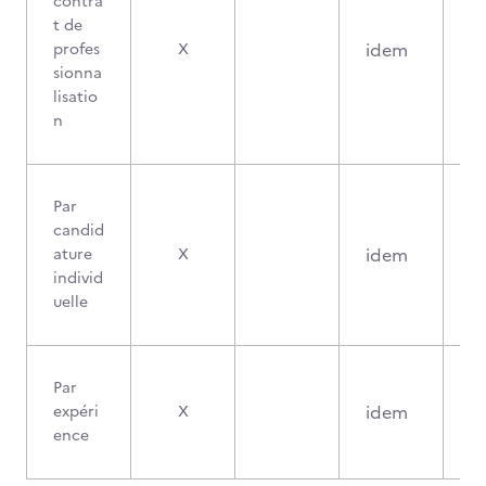
contra
t de
idem
profes
X
sionna
lisatio
n
Par
candid
idem
ature
X
individ
uelle
Par
idem
expéri
X
ence