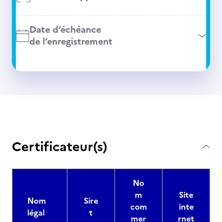
Date d’échéance
de l’enregistrement
Certificateur(s)
No
m
Site
Nom
Sire
com
inte
légal
t
mer
rnet