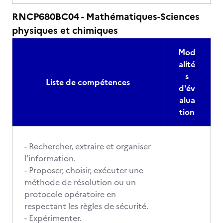
RNCP680BC04 - Mathématiques-Sciences
physiques et chimiques
Mod
alité
s
Liste de compétences
d'év
alua
tion
- Rechercher, extraire et organiser
l’information.
- Proposer, choisir, exécuter une
méthode de résolution ou un
protocole opératoire en
respectant les règles de sécurité.
- Expérimenter.