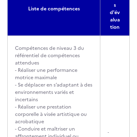
s
Liste de compétences
d'év
alua
tion
Compétences de niveau 3 du
référentiel de compétences
attendues
- Réaliser une performance
motrice maximale
- Se déplacer en s’adaptant à des
environnements variés et
incertains
- Réaliser une prestation
corporelle à visée artistique ou
acrobatique
- Conduire et maîtriser un
-
affrontement individuel ou