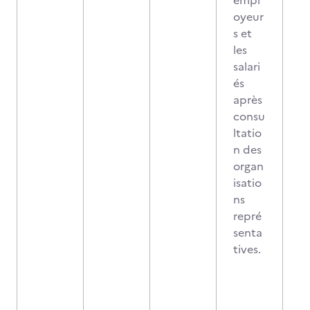
empl
oyeur
s et
les
salari
és
après
consu
ltatio
n des
organ
isatio
ns
repré
senta
tives.