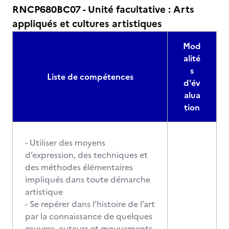
RNCP680BC07 - Unité facultative : Arts
appliqués et cultures artistiques
Mod
alité
s
Liste de compétences
d'év
alua
tion
- Utiliser des moyens
d’expression, des techniques et
des méthodes élémentaires
impliqués dans toute démarche
artistique
- Se repérer dans l’histoire de l’art
par la connaissance de quelques
œuvres, auteurs et mouvements