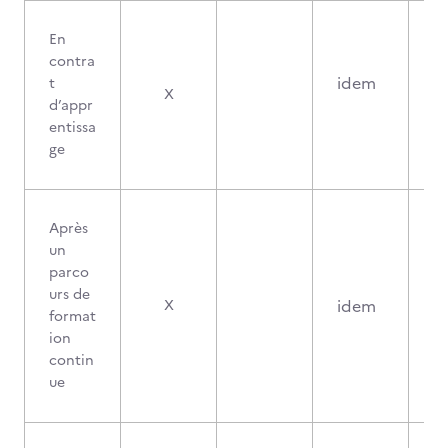
En
contra
idem
t
X
d’appr
entissa
ge
Après
un
parco
urs de
idem
X
format
ion
contin
ue