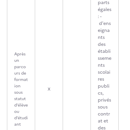
parts
égales
: -
d'ens
eigna
nts
des
établi
Après
sseme
un
nts
parco
scolai
urs de
res
format
publi
ion
X
sous
cs,
statut
privés
d’élève
sous
ou
contr
d’étudi
at et
ant
des