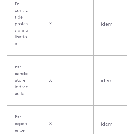
En
contra
t de
idem
profes
X
sionna
lisatio
n
Par
candid
idem
ature
X
individ
uelle
Par
idem
expéri
X
ence