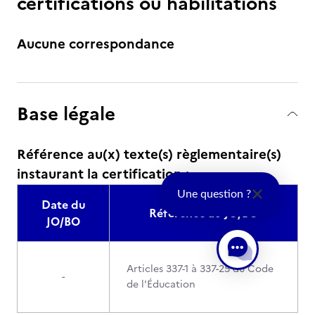
certifications ou habilitations
Aucune correspondance
Base légale
Référence au(x) texte(s) règlementaire(s)
instaurant la certification :
Une question ?
Date du
Référence au JO/BO
JO/BO
Articles 337-1 à 337-25 du Code
-
de l'Éducation