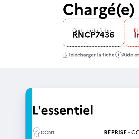
Chargé(e)
Code de la fiche :
Et
RNCP7436
I
Télécharger la fiche
Aide en
L'essentiel
REPRISE -
CC
CCN1