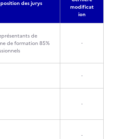
osition des jurys
modificat
ion
eprésentants de
sme de formation 85%
-
ssionnels
-
-
-