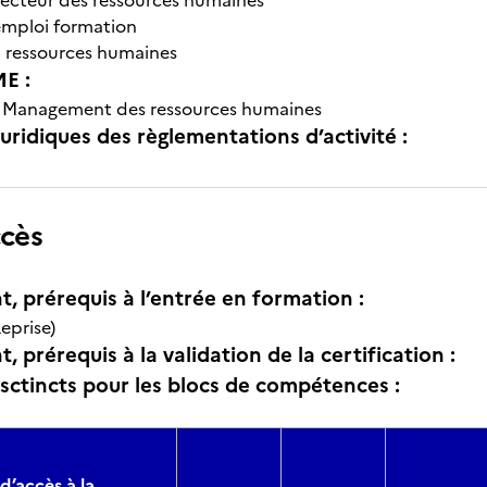
irecteur des ressources humaines
emploi formation
n ressources humaines
E :
-
Management des ressources humaines
uridiques des règlementations d’activité :
ccès
t, prérequis à l’entrée en formation :
eprise)
, prérequis à la validation de la certification :
isctincts pour les blocs de compétences :
d’accès à la