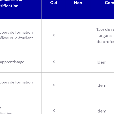
Oui
Non
Comp
tification
15% de r
cours de formation
l'organi
X
’élève ou d’étudiant
de profe
Idem
’apprentissage
X
cours de formation
idem
X
e
idem
X
lisation