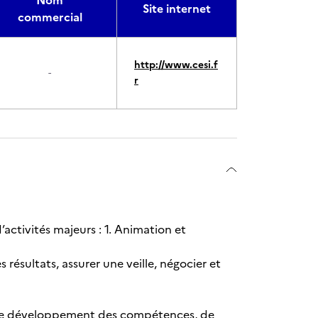
Nom
Site internet
commercial
http://www.cesi.f
-
r
activités majeurs : 1. Animation et
 résultats, assurer une veille, négocier et
i, de développement des compétences, de