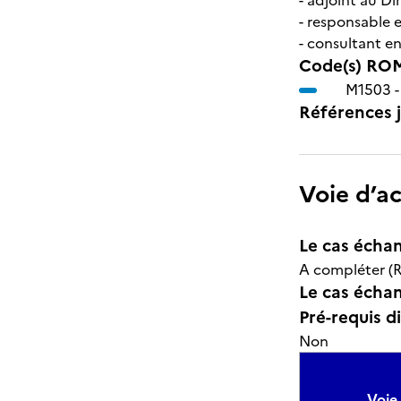
- adjoint au D
- responsable 
- consultant e
Code(s) ROM
M1503 
Références j
Voie d’a
Le cas échan
A compléter (R
Le cas échant
Pré-requis d
Non
Voie 