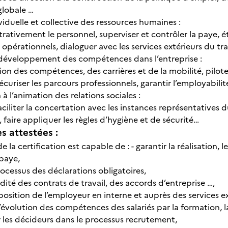
globale …
viduelle et collective des ressources humaines :
trativement le personnel, superviser et contrôler la paye, éta
 opérationnels, dialoguer avec les services extérieurs du trava
 développement des compétences dans l’entreprise :
stion des compétences, des carrières et de la mobilité, pil
curiser les parcours professionnels, garantir l’employabili
 à l’animation des relations sociales :
faciliter la concertation avec les instances représentatives 
, faire appliquer les règles d’hygiène et de sécurité…
 attestées :
de la certification est capable de : - garantir la réalisation, l
paye,
processus des déclarations obligatoires,
alidité des contrats de travail, des accords d’entreprise …,
la position de l’employeur en interne et auprès des services ex
l’évolution des compétences des salariés par la formation, la
les décideurs dans le processus recrutement,