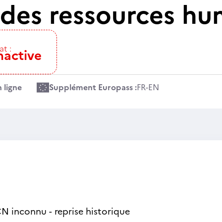
 des ressources hu
at :
nactive
 ligne
Supplément Europass :
FR
-
EN
N inconnu - reprise historique